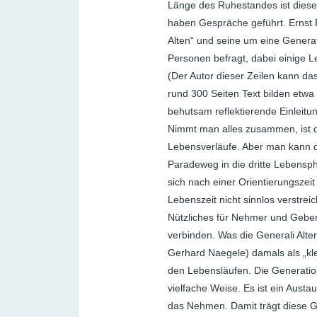
Länge des Ruhestandes ist diese 
haben Gespräche geführt. Ernst 
Alten“ und seine um eine Generat
Personen befragt, dabei einige 
(Der Autor dieser Zeilen kann das
rund 300 Seiten Text bilden etwa
behutsam reflektierende Einleitu
Nimmt man alles zusammen, ist d
Lebensverläufe. Aber man kann di
Paradeweg in die dritte Lebensph
sich nach einer Orientierungszei
Lebenszeit nicht sinnlos verstrei
Nützliches für Nehmer und Geber
verbinden. Was die Generali Alt
Gerhard Naegele) damals als „kle
den Lebensläufen. Die Generation
vielfache Weise. Es ist ein Austa
das Nehmen. Damit trägt diese G