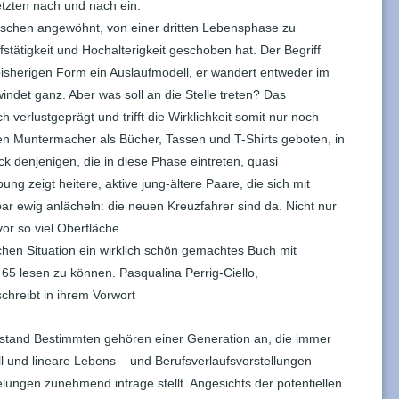
etzten nach und nach ein.
wischen angewöhnt, von einer dritten Lebensphase zu
stätigkeit und Hochalterigkeit geschoben hat. Der Begriff
bisherigen Form ein Auslaufmodell, er wandert entweder im
det ganz. Aber was soll an die Stelle treten? Das
lich verlustgeprägt und trifft die Wirklichkeit somit nur noch
 Muntermacher als Bücher, Tassen und T-Shirts geboten, in
k denjenigen, die in diese Phase eintreten, quasi
ng zeigt heitere, aktive jung-ältere Paare, die sich mit
ar ewig anlächeln: die neuen Kreuzfahrer sind da. Nicht nur
or so viel Oberfläche.
lchen Situation ein wirklich schön gemachtes Buch mit
5 lesen zu können. Pasqualina Perrig-Ciello,
schreibt in ihrem Vorwort
stand Bestimmten gehören einer Generation an, die immer
ill und lineare Lebens – und Berufsverlaufsvorstellungen
elungen zunehmend infrage stellt. Angesichts der potentiellen