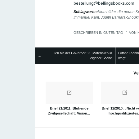
bestellung@bellingsbooks.com
Schlagworte:
Altersbilder
,
die neuen K
Immanuel Kant
,
Judith Barnara-Shouki
GESCHRIEBEN IN
GUTEN TAG
/
VON
Ich bin der Governor 3Z, Materialien in
Lothar Leonha
←
eigener Sache
weg“
Ve
Brief 21/2011: Blühende
Brief 12/2010: „Nicht w
Zivilgesellschaft: Vision...
hochqualifiziertes.