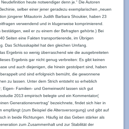
Neudefinition heute notwendiger denn je.“ Die Autoren
Bechinie, selber einer jener geradezu exemplarischen „neuen
ion jüngerer Mitautorin Judith Barbara Shoukier, haben 23
Leitfragen verwendend und in klugerweise komprimierend.
 bestätigen, weil er zu einem der Befragten gehörte.) Bei
 40 Seiten eine Fakten transportierende, im Übrigen
ng. Das Schlusskapitel hat den gleichen Umfang.
as Ergebnis so wenig überraschend wie die ausgebreiteten
eses Ergebnis gar nicht genug verbreiten: Es gibt keinen
ase und auch diejenigen, die hinein gestolpert sind, haben
t berappelt und sind erfolgreich bemüht, die gewonnene
chen zu lassen. Unter dem Strich entsteht so erheblich
; Eigen- Familien- und Gemeinwohl lassen sich gut
ersstudie 2013 empirisch belegte und ein Kommentator(
inen Generationenvertrag“ bezeichnete, findet sich hier in
 empfängt (zum Beispiel die Altersversorgung) und gibt auf
usch in beide Richtungen. Häufig ist das Geben stärker als
eneration zum Zusammenhalt und zur Stabilität der