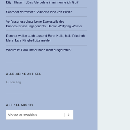
Etty Hillesum: „Das Allertiefste in mir nenne ich Gott“
Schröder Vermittler? Spinnerte Idee von Putin?
Verfassungsschutz keine Zweigstelle des
Bundesverfassungsgerichts. Danke Wolfgang Weimer
Rentner wollen auch tausend Euro. Hallo, hallo Friedrich
Merz, Lars Klingbeil bitte melden
Warum ist Polio immer noch nicht ausgerottet?
ALLE MEINE ARTIKEL
Guten Tag
ARTIKEL ARCHIV
Artikel
Archiv