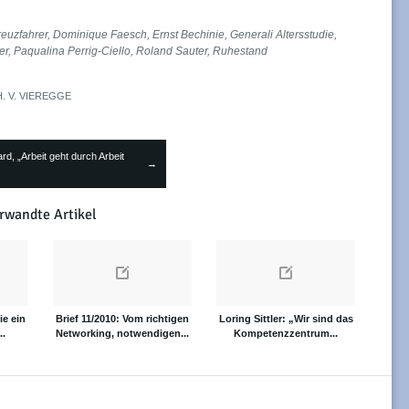
reuzfahrer
,
Dominique Faesch
,
Ernst Bechinie
,
Generali Altersstudie
,
er
,
Paqualina Perrig-Ciello
,
Roland Sauter
,
Ruhestand
H. V. VIEREGGE
rd, „Arbeit geht durch Arbeit
→
rwandte Artikel
ie ein
Brief 11/2010: Vom richtigen
Loring Sittler: „Wir sind das
..
Networking, notwendigen...
Kompetenzzentrum...