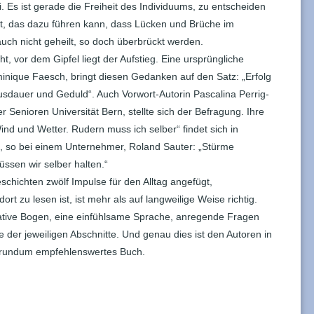
i. Es ist gerade die Freiheit des Individuums, zu entscheiden
ngt, das dazu führen kann, dass Lücken und Brüche im
uch nicht geheilt, so doch überbrückt werden.
ht, vor dem Gipfel liegt der Aufstieg. Eine ursprüngliche
inique Faesch, bringt diesen Gedanken auf den Satz: „Erfolg
usdauer und Geduld“. Auch Vorwort-Autorin Pascalina Perrig-
r Senioren Universität Bern, stellte sich der Befragung. Ihre
ind und Wetter. Rudern muss ich selber“ findet sich in
, so bei einem Unternehmer, Roland Sauter: „Stürme
sen wir selber halten.“
hichten zwölf Impulse für den Alltag angefügt,
rt zu lesen ist, ist mehr als auf langweilige Weise richtig.
ative Bogen, eine einfühlsame Sprache, anregende Fragen
 der jeweiligen Abschnitte. Und genau dies ist den Autoren in
n rundum empfehlenswertes Buch.