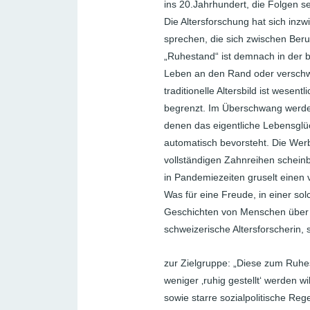
ins 20.Jahrhundert, die Folgen s
Die Altersforschung hat sich inz
sprechen, die sich zwischen Beruf
„Ruhestand“ ist demnach in der 
Leben an den Rand oder verschwin
traditionelle Altersbild ist wesent
begrenzt. Im Überschwang werden
denen das eigentliche Lebensglüc
automatisch bevorsteht. Die Werbu
vollständigen Zahnreihen scheinb
in Pandemiezeiten gruselt einen v
Was für eine Freude, in einer so
Geschichten von Menschen über 6
schweizerische Altersforscherin, 
zur Zielgruppe: „Diese zum Ruhe
weniger ‚ruhig gestellt‘ werden w
sowie starre sozialpolitische Reg