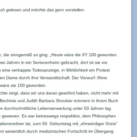
uch gelesen und möchte das gern vorstellen.
ge, die sinngemäß so ging: „Heute wäre die XY 100 geworden.
wei Jahren in ein Seniorenheim gebracht, dort ist sie vor
 eine verkappte Todesanzeige, in Wirklichkeit ein Protest
ren Dame durch ihre Verwandtschaft. Der Vorwurf: 0hne
 wäre sie 100 geworden.
chte zeigt, dass wir uns daran gewöhnt haben, nicht mehr mit
 Bechinie und Judith Barbara Shoukier erinnern in ihrem Buch
e durchschnittliche Lebenserwartung unter 50 Jahren lag.
e gewesen. Es war keineswegs respektlos, dem Philosophen
ationsredner tat, zum 50. Geburtstag mit „ehrwürdiger Greis“
am wesentlich durch medizinischen Fortschritt im Übergang