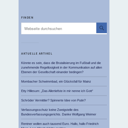
FINDEN
AKTUELLE ARTIKEL
Könnte es sein, dass die Brutalisierung im Fußball und die
zunehmende Regellosigkeit in der Kommunikation auf allen
Ebenen der Gesellschaft einander bedingen?
Mombacher Schwimmbad, ein Glücksfall für Mainz
Etty Hillesum: „Das Allertiefste in mir nenne ich Gott“
Schröder Vermittler? Spinnerte Idee von Putin?
Verfassungsschutz keine Zweigstelle des
Bundesverfassungsgerichts. Danke Wolfgang Weimer
Rentner wollen auch tausend Euro. Hallo, hallo Friedrich