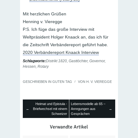
Mit herzlichen Grüßen
Henning v. Vieregge
P.S. Ich füge das große Interview mit
Weltpräsident Holger Knaack an, das ich für
die Zeitschrift Verbändereport geführt habe.
2020 Verbändereport Knaack Interview
Schlagworte:
Distrikt 1820
,
Gasttöchter
,
Governor
,
Hessen
,
Rotary
GESCHRIEBEN IN
GUTEN TAG
/
VON
H. V. VIEREGGE
Heimat und Epistula -
Lebensmodelle ab 65 –
←
Briefwechsel mit einem
Anregungen aus
→
Schweizer
Gesprächen
Verwandte Artikel