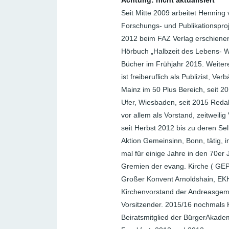
Achtung: nicht aktualisiert
Seit Mitte 2009 arbeitet Henning
Forschungs- und Publikationsproj
2012 beim FAZ Verlag erschiene
Hörbuch „Halbzeit des Lebens- 
Bücher im Frühjahr 2015. Weitere 
ist freiberuflich als Publizist, V
Mainz im 50 Plus Bereich, seit 
Ufer, Wiesbaden, seit 2015 Reda
vor allem als Vorstand, zeitweilig
seit Herbst 2012 bis zu deren Se
Aktion Gemeinsinn, Bonn, tätig, 
mal für einige Jahre in den 70er
Gremien der evang. Kirche ( GEP,
Großer Konvent Arnoldshain, EK
Kirchenvorstand der Andreasgeme
Vorsitzender. 2015/16 nochmals K
Beiratsmitglied der BürgerAkadem