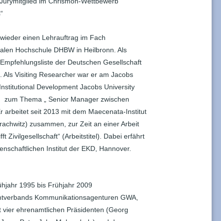
 Jurymitglied im Chrismon-Wettbewerb
“
wieder einen Lehrauftrag im Fach
len Hochschule DHBW in Heilbronn. Als
 Empfehlungsliste der Deutschen Gesellschaft
ls Visiting Researcher war er am Jacobs
Institutional Development Jacobs University
r) zum Thema „ Senior Manager zwischen
r arbeitet seit 2013 mit dem Maecenata-Institut
trachwitz) zusammen, zur Zeit an einer Arbeit
Zivilgesellschaft“ (Arbeitstitel). Dabei erfährt
nschaftlichen Institut der EKD, Hannover.
hjahr 1995 bis Frühjahr 2009
mtverbands Kommunikationsagenturen GWA,
t vier ehrenamtlichen Präsidenten (Georg