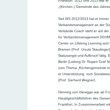
Frankfurt. 2012 und 2013 war er
„(Kirchen-) Gemeinde des Jahres
Seit WS 2012/2013 hat er immer 
Verbandsmanagement an der Dua
Verbände Coach steht er auf der
für Verbandsmanagement DGVM. A
Center on Lifelong Learning and 
Bremen (Prof. Ursula Staudinge
Statusangst und Aufbruch“tätig. E
Berlin (Leitung Dr. Rupert Graf S
zum Thema „Kirchengemeinde trifft 
er Unterstützung vom Sozialwisse
(Prof. Gerhard Wegner)
Henning von Vieregge war ab Frü
Hauptgeschäftsführer des Gesa
Frankfurt. In Zusammenarbeit mi