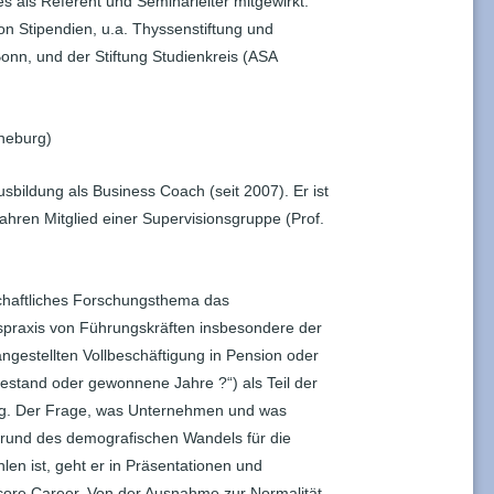
 als Referent und Seminarleiter mitgewirkt.
on Stipendien, u.a. Thyssenstiftung und
n, und der Stiftung Studienkreis (ASA
üneburg)
sbildung als Business Coach (seit 2007). Er ist
Jahren Mitglied einer Supervisionsgruppe (Prof.
nschaftliches Forschungsthema das
spraxis von Führungskräften insbesondere der
ngestellten Vollbeschäftigung in Pension oder
uhestand oder gewonnene Jahre ?“) als Teil der
g. Der Frage, was Unternehmen und was
rund des demografischen Wandels für die
len ist, geht er in Präsentationen und
core Career, Von der Ausnahme zur Normalität,