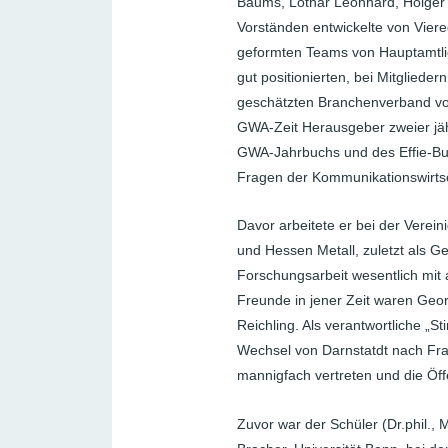
Baums, Lothar Leonhard, Holger
Vorständen entwickelte von Viere
geformten Teams von Hauptamtlic
gut positionierten, bei Mitglied
geschätzten Branchenverband von
GWA-Zeit Herausgeber zweier jäh
GWA-Jahrbuchs und des Effie-Buch
Fragen der Kommunikationswirtsc
Davor arbeitete er bei der Vere
und Hessen Metall, zuletzt als Ge
Forschungsarbeit wesentlich mit 
Freunde in jener Zeit waren Geo
Reichling. Als verantwortliche „
Wechsel von Darnstatdt nach Fra
mannigfach vertreten und die Öffe
Zuvor war der Schüler (Dr.phil., 