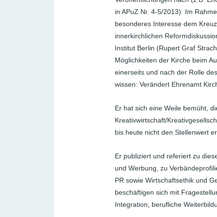
in APuZ Nr. 4-5/2013) Im Rahmen
besonderes Interesse dem Kreuzun
innerkirchlichen Reformdiskussio
Institut Berlin (Rupert Graf Stra
Möglichkeiten der Kirche beim A
einerseits und nach der Rolle des
wissen: Verändert Ehrenamt Kirc
Er hat sich eine Weile bemüht, d
Kreativwirtschaft/Kreativgesellsc
bis heute nicht den Stellenwert e
Er publiziert und referiert zu d
und Werbung, zu Verbändeprofilie
PR sowie Wirtschaftsethik und Ges
beschäftigen sich mit Fragestellu
Integration, berufliche Weiterbildu