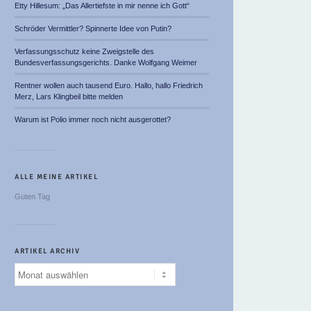
Etty Hillesum: „Das Allertiefste in mir nenne ich Gott“
Schröder Vermittler? Spinnerte Idee von Putin?
Verfassungsschutz keine Zweigstelle des
Bundesverfassungsgerichts. Danke Wolfgang Weimer
Rentner wollen auch tausend Euro. Hallo, hallo Friedrich
Merz, Lars Klingbeil bitte melden
Warum ist Polio immer noch nicht ausgerottet?
ALLE MEINE ARTIKEL
Guten Tag
ARTIKEL ARCHIV
Artikel
Archiv