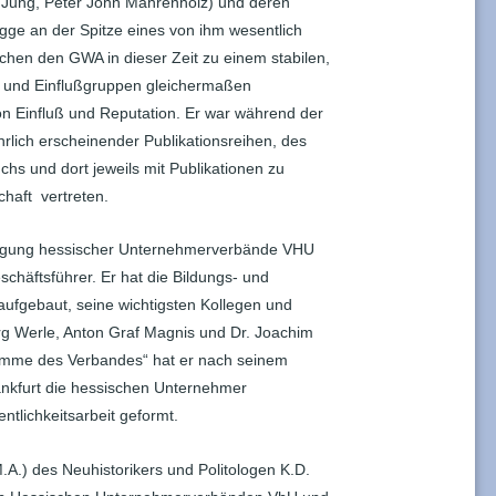
 Jung, Peter John Mahrenholz) und deren
gge an der Spitze eines von ihm wesentlich
hen den GWA in dieser Zeit zu einem stabilen,
ern und Einflußgruppen gleichermaßen
 Einfluß und Reputation. Er war während der
rlich erscheinender Publikationsreihen, des
s und dort jeweils mit Publikationen zu
haft vertreten.
inigung hessischer Unternehmerverbände VHU
schäftsführer. Er hat die Bildungs- und
aufgebaut, seine wichtigsten Kollegen und
rg Werle, Anton Graf Magnis und Dr. Joachim
Stimme des Verbandes“ hat er nach seinem
nkfurt die hessischen Unternehmer
ntlichkeitsarbeit geformt.
M.A.) des Neuhistorikers und Politologen K.D.