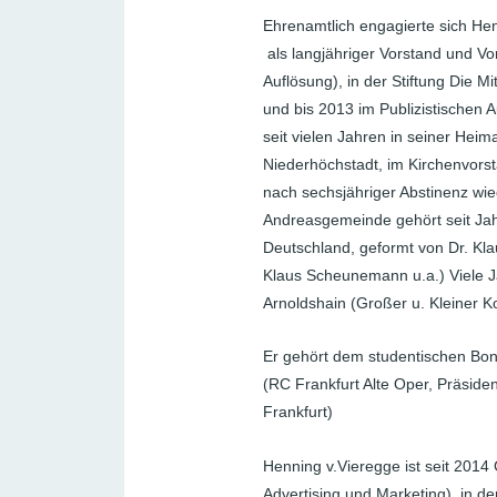
Ehrenamtlich engagierte sich Hen
als langjähriger Vorstand und Vo
Auflösung), in der Stiftung Die Mit
und bis 2013 im Publizistischen
seit vielen Jahren in seiner He
Niederhöchstadt, im Kirchenvorsta
nach sechsjähriger Abstinenz wi
Andreasgemeinde gehört seit Ja
Deutschland, geformt von Dr. Kla
Klaus Scheunemann u.a.) Viele J
Arnoldshain (Großer u. Kleiner Ko
Er gehört dem studentischen Bonn
(RC Frankfurt Alte Oper, Präside
Frankfurt)
Henning v.Vieregge ist seit 201
Advertising und Marketing), in