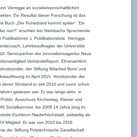
 von Vieregge an sozialwissenschaftlichen
ekten. Ein Resultat dieser Forschung ist das
ne Buch „Der Ruhestand kommt später“. Ein
Was nun?“ erschien bei Steinbachs Sprechende
Publikationen s. Publikationsliste. Vieregge
erbändecoach, Lehrbeauftragter der Universität
2016 Seniorpartner der Innovationsagentur Neue
ktionsmitglied VerbändeReport. Ehrenamtlich
 Vorsitzender, der Stiftung Mitarbeit Bonn und
lbstauflösung im April 2015 Vorsitzender der
in deren Vorstand er seit 2010 und zuvor schon
 Jahren gewesen war. Er war lange aktiv in
Publiz. Ausschuss Kirchentag, Kleiner und
HN Sozialkammer, bis 2009 14 Jahre lang im
inde Eschborn-Niederhöchstadt, zeitweilig als
V-Mitglied. Er war von 2010 bis 2016
ie der Stiftung Polytechnische Gesellschaft