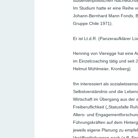
studentenpolitischen Nachwuchses
Im Studium hatte er eine Reihe v
Johann-Bernhard Mann Fonds, Bon
Gruppe Chile 1971).
Er ist Lt.d.R. (Panzeraufklärer L
Henning von Vieregge hat eine Au
im Einzelcoaching tätig und seit 
Helmut Mühlmeier, Kronberg)
Ihn interessiert als sozialwisse
Selbstverständnis und die Leben
Wirtschaft im Übergang aus der a
Freiberuflichkeit („Statusfalle R
Alters- und Engagementforschun
Führungskräften auf dem Hinterg
jeweils eigene Planung zu empfeh
Veröffentlichungen nach (z.B. En