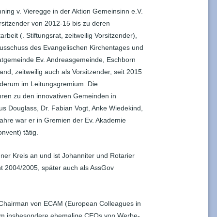
ning v. Vieregge in der Aktion Gemeinsinn e.V.
rsitzender von 2012-15 bis zu deren
arbeit (. Stiftungsrat, zeitweilig Vorsitzender),
 Ausschuss des Evangelischen Kirchentages und
imatgemeinde Ev. Andreasgemeinde, Eschborn
nd, zeitweilig auch als Vorsitzender, seit 2015
ederum im Leitungsgremium. Die
hren zu den innovativen Gemeinden in
us Douglass, Dr. Fabian Vogt, Anke Wiedekind,
ahre war er in Gremien der Ev. Akademie
nvent) tätig.
er Kreis an und ist Johanniter und Rotarier
nt 2004/2005, später auch als AssGov
4 Chairman von ECAM (European Colleagues in
 dem insbesondere ehemalige CEOs von Werbe-