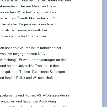
 den Hessischen Unternehmerverbänden VhU und
geberverband Hessen Metall und beim
ssischen Wirtschaft tätig, zuletzt als
er sich als Öffentlichkeitsarbeiter, CI
er beruflicher Projekte insbesondere für
und als Seminarverantwortlicher
erungsangebote für Unternehmer.
n hat er als Journalist, Mitarbeiter einer
r von ihm mitgegründeten DFG-
forschung“. Er war Lehrbeauftragter an der
 und an der Universität Frankfurt in den
tion galt dem Thema „Parteinahe Stiftungen“
nd fand in Politik und Wissenschaft
enparlaments und komm. ASTA-Vorsitzender in
 engagiert und hat an der Ausbildung