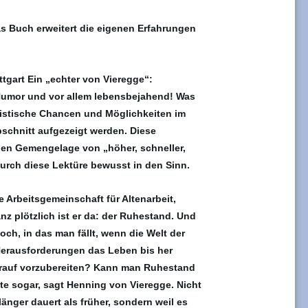
as Buch erweitert die eigenen Erfahrungen
tgart
Ein „echter von Vieregge“:
Humor und vor allem lebensbejahend!
Was
alistische Chancen und Möglichkeiten im
schnitt aufgezeigt werden. Diese
len Gemengelage von „höher, schneller,
durch diese Lektüre bewusst in den Sinn.
 Arbeitsgemeinschaft für Altenarbeit,
z plötzlich ist er da: der Ruhestand. Und
Loch, in das man fällt, wenn die Welt der
 Herausforderungen das Leben bis her
 darauf vorzubereiten? Kann man Ruhestand
te sogar, sagt Henning von Vieregge. Nicht
länger dauert als früher, sondern weil es