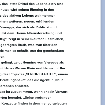
 das letzte Drittel des Lebens aktiv und
 nutzt, wird seinen Einstieg in das
uss des aktiven Lebens wahrnehmen,
einen weiteren, neuen, erfüllenden
ieregge, der sich als Publizist und
en mit dem Thema Alternsforschung und
tigt,
zeigt in seinem aufschlussreichen,
 geprägten Buch, was man über den
ie man es schafft, aus der geschenkten
hen
.
s gelingt, zeigt Henning von Vieregge als
t Hans- Werner Klein und Hermann Ufer
ung des Projektes„SENIOR STARTUP“, einem
 Beratungspaket, das die Agentur „Neue
ersonen anbietet.
se ist zuzustimmen, wenn er sein Vorwort
orten beendet: „Seine profunden
 Konzepte finden in dem hier vorgelegten