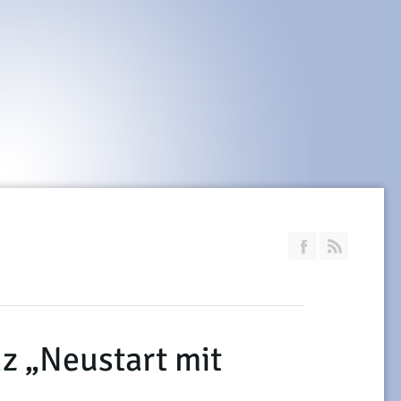
Join our Faceb
RSS
z „Neustart mit