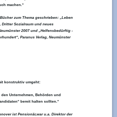
Buch machen.“
le Bücher zum Thema geschrieben: „Leben
, Dritter Sozialraum und neues
 Neumünster 2007 und „Helfensbedürftig -
ahrhundert“, Paranus Verlag, Neumünster
t konstruktiv umgeht:
fer, den Unternehmen, Behörden und
andidaten“ bereit halten sollten.“
nover ist Pensionär,war u.a. Direktor der