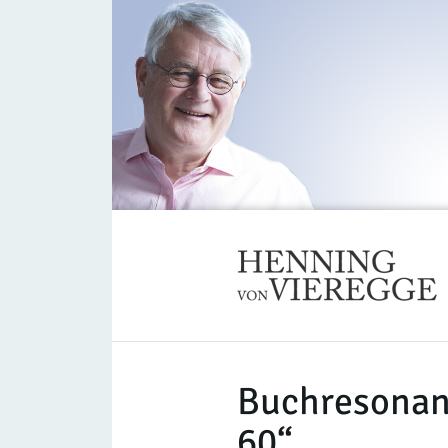
Buchresonan
60“