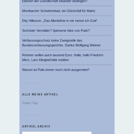
Ebenen der Gesellschaft einander bedingen?
Mombacher Schwimmbad, ein Glücksfall für Mainz
Etty Hillesum: „Das Allertiefste in mir nenne ich Gott“
Schröder Vermittler? Spinnerte Idee von Putin?
Verfassungsschutz keine Zweigstelle des
Bundesverfassungsgerichts. Danke Wolfgang Weimer
Rentner wollen auch tausend Euro. Hallo, hallo Friedrich
Merz, Lars Klingbeil bitte melden
Warum ist Polio immer noch nicht ausgerottet?
ALLE MEINE ARTIKEL
Guten Tag
ARTIKEL ARCHIV