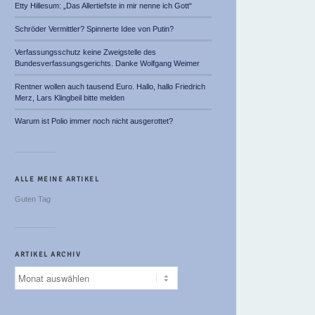
Etty Hillesum: „Das Allertiefste in mir nenne ich Gott“
Schröder Vermittler? Spinnerte Idee von Putin?
Verfassungsschutz keine Zweigstelle des
Bundesverfassungsgerichts. Danke Wolfgang Weimer
Rentner wollen auch tausend Euro. Hallo, hallo Friedrich
Merz, Lars Klingbeil bitte melden
Warum ist Polio immer noch nicht ausgerottet?
ALLE MEINE ARTIKEL
Guten Tag
ARTIKEL ARCHIV
Artikel
Archiv