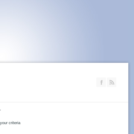
Join our Faceb
RSS
r
our criteria