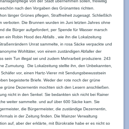
anlagenpflege von der Stadt übernehmen sollen, freiwillig
 bitteschön nach den Vorgaben des Grünamtes richten.
chon länger Grünes pflegen, Straffreiheit zugesagt. Schließlich
 verboten. Die Brunnen wurden im Juni letzten Jahres ohne
und die Bürger aufgefordert, per Spende für Wasser marsch
n ein Robin Hood des Abfalls , wie ihn die Lokalzeitung
n Straßenrändern Unrat sammelte, in rosa Säcke verpackte und
t anonyme Wohltäter, von einem zuständigen Abfaller der
ass sein Tun illegal sei und zudem Mehrarbeit produziere. 243
ine Zumutung. Die Lokalzeitung stellte ihn, den Unbekannten,
 Schäfer vor, einen Hartz-Vierer mit Sendungsbewusstsein
ben begeisterte Briefe. Weder der rote noch der grüne
ge grüne Dezernentin mochten sich den Lesern anschließen.
tung nicht in den Senkel. Sie bedankten sich nicht bei Rainer
che weiter sammelte. und auf über 600 Säcke kam. Sie
ermeister, die Bürgermeister, die zuständige Dezernentin,
hrmals in der Zeitung finden. Die Mainzer Verwaltung
on auf, aber der erklärte, mit Bürokratie habe er es nicht so