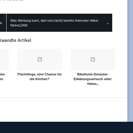
Was Werbung kann, darf und (nicht) bewirkt /Interview Volker
is
→
Nickel,ZAW
rwandte Artikel
ine
Flüchtlinge, eine Chance für
Bibelturm-Desaster-
re
die Kirchen?
Erklärungsversuch oder:
Heiter...