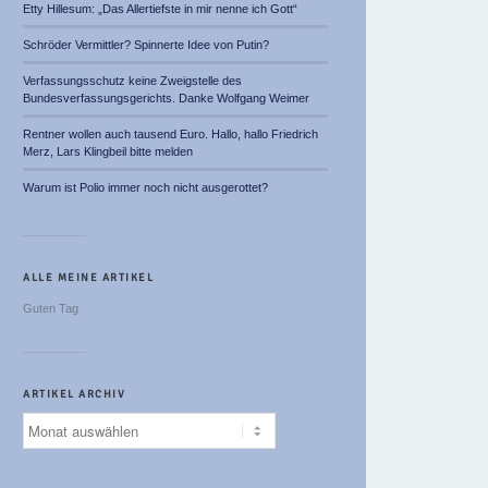
Etty Hillesum: „Das Allertiefste in mir nenne ich Gott“
Schröder Vermittler? Spinnerte Idee von Putin?
Verfassungsschutz keine Zweigstelle des
Bundesverfassungsgerichts. Danke Wolfgang Weimer
Rentner wollen auch tausend Euro. Hallo, hallo Friedrich
Merz, Lars Klingbeil bitte melden
Warum ist Polio immer noch nicht ausgerottet?
ALLE MEINE ARTIKEL
Guten Tag
ARTIKEL ARCHIV
Artikel
Archiv