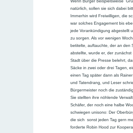
Wenn Bürger beispielsweise Grün
natürlich, sollen sie sich dabei
Immerhin wird Freiwilligen, die s
war solches Engagement bis eben
jede Vorankündigung abgestellt 
zu sorgen. Als vor wenigen Woche
betitelte, auftauchte, der an de
abstellte, wurde er, der zunächs
Stadt über die Presse belehrt, d
Säcke in zwei oder drei Tagen, e
einen Tag später dann als Rainer
und Tatendrang, und Leser schrie
Bürgermeister noch die zuständi
Sie stellten ihre nöhlende Verwal
Schäfer, der noch eine halbe Wo
schwiegen unisono: Der Oberbürg
die sich sonst jeden Tag gern me
forderte Robin Hood zur Kooperati