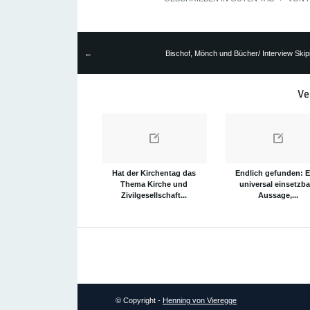
Bischof, Mönch und Bücher/ Interview Skip
←
Ve
Hat der Kirchentag das
Endlich gefunden: E
Thema Kirche und
universal einsetzba
Zivilgesellschaft...
Aussage,...
© Copyright -
Henning von Vieregge