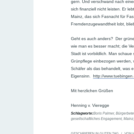
gern. Und verschwand nach eine
sich finanziell nicht leisten. Er
Mainz, das sich Fasnacht für Fas
Fremdenzugewandtheit lobt, blieb
Geht es auch anders? Der grüne 
wie man es besser macht; die V
Stadt ist vorbildlich. Man schaue 
Grünpflege einbezogen werden, w
Schäfer als das behandelt, was e
Eigensinn.
http://www.tuebinge
Mit herzlichen Grüßen
Henning v. Vieregge
Schlagworte:
Boris Palmer
,
Bürgerbete
gesellschaftliches Engagement
,
Mainz
GESCHRIEBEN IN
GUTEN TAG
/
VON