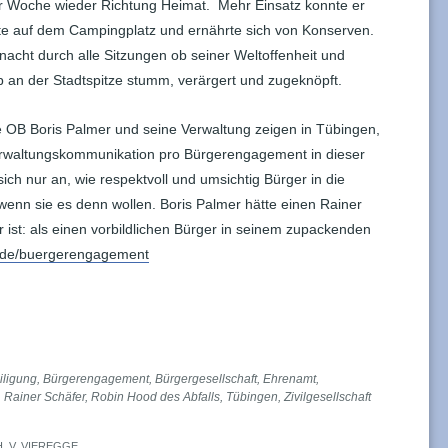
r Woche wieder Richtung Heimat. Mehr Einsatz konnte er
 lebte auf dem Campingplatz und ernährte sich von Konserven.
nacht durch alle Sitzungen ob seiner Weltoffenheit und
 an der Stadtspitze stumm, verärgert und zugeknöpft.
OB Boris Palmer und seine Verwaltung zeigen in Tübingen,
erwaltungskommunikation pro Bürgerengagement in dieser
sich nur an, wie respektvoll und umsichtig Bürger in die
enn sie es denn wollen. Boris Palmer hätte einen Rainer
r ist: als einen vorbildlichen Bürger in seinem zupackenden
n.de/buergerengagement
iligung
,
Bürgerengagement
,
Bürgergesellschaft
,
Ehrenamt
,
,
Rainer Schäfer
,
Robin Hood des Abfalls
,
Tübingen
,
Zivilgesellschaft
H. V. VIEREGGE