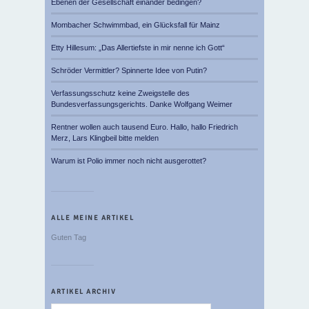
Ebenen der Gesellschaft einander bedingen?
Mombacher Schwimmbad, ein Glücksfall für Mainz
Etty Hillesum: „Das Allertiefste in mir nenne ich Gott“
Schröder Vermittler? Spinnerte Idee von Putin?
Verfassungsschutz keine Zweigstelle des
Bundesverfassungsgerichts. Danke Wolfgang Weimer
Rentner wollen auch tausend Euro. Hallo, hallo Friedrich
Merz, Lars Klingbeil bitte melden
Warum ist Polio immer noch nicht ausgerottet?
ALLE MEINE ARTIKEL
Guten Tag
ARTIKEL ARCHIV