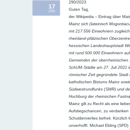
290/2023
17
Guten Tag,
JAN.
der Wikipedia – Eintrag über Mainz
Mainz sich (lateinisch Mogontiac
mit 217.556 Einwohnern zugleich d
rheinland-pfälzischen Oberzentr
hessischen Landeshauptstadt Wie
mit rund 500.000 Einwohnern auf
Gemeinden der oberrheinischen
SchUM-Städte am 27. Juli 2021 
römischer Zeit gegründete Stadt 
katholischen Bistums Mainz sowi
Südwestrundfunks (SWR) und des
Hochburg der rheinischen Fastna
Mainz gilt zu Recht als eine lieb
Aufstiegschancen, zu verdanken B
Schuldenverlies befreit. Kürzli
unverhofft. Michael Ebling (SPD) 