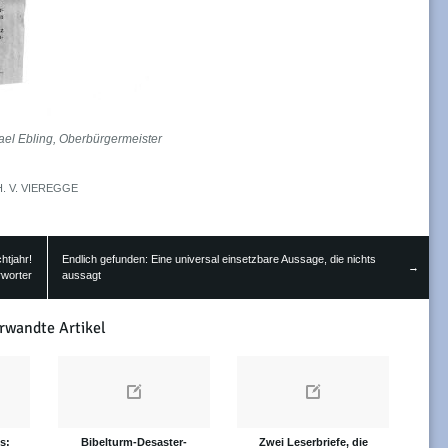
ael Ebling
,
Oberbürgermeister
H. V. VIEREGGE
htjahr!
Endlich gefunden: Eine universal einsetzbare Aussage, die nichts
→
rworter
aussagt
rwandte Artikel
s:
Bibelturm-Desaster-
Zwei Leserbriefe, die