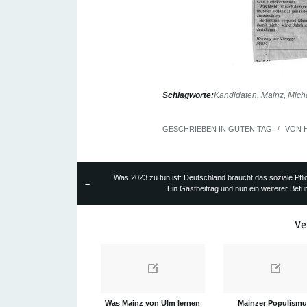
Schlagworte:
Kandidaten
,
Mainz
,
Mich
GESCHRIEBEN IN
GUTEN TAG
/
VON
Was 2023 zu tun ist: Deutschland braucht das soziale Pflic
←
Ein Gastbeitrag und nun ein weiterer Befü
Ve
Was Mainz von Ulm lernen
Mainzer Populismu