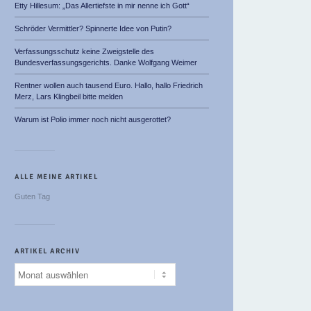
Etty Hillesum: „Das Allertiefste in mir nenne ich Gott“
Schröder Vermittler? Spinnerte Idee von Putin?
Verfassungsschutz keine Zweigstelle des
Bundesverfassungsgerichts. Danke Wolfgang Weimer
Rentner wollen auch tausend Euro. Hallo, hallo Friedrich
Merz, Lars Klingbeil bitte melden
Warum ist Polio immer noch nicht ausgerottet?
ALLE MEINE ARTIKEL
Guten Tag
ARTIKEL ARCHIV
Artikel
Archiv