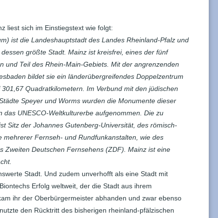
 liest sich im Einstiegstext wie folgt:
um) ist die Landeshauptstadt des Landes Rheinland-Pfalz und
essen größte Stadt. Mainz ist kreisfrei, eines der fünf
en und Teil des Rhein-Main-Gebiets. Mit der angrenzenden
sbaden bildet sie ein länderübergreifendes Doppelzentrum
 301,67 Quadratkilometern. Im Verbund mit den jüdischen
 Städte Speyer und Worms wurden die Monumente dieser
in das UNESCO-Weltkulturerbe aufgenommen. Die zu
ist Sitz der Johannes Gutenberg-Universität, des römisch-
e mehrerer Fernseh- und Rundfunkanstalten, wie des
 Zweiten Deutschen Fernsehens (ZDF). Mainz ist eine
cht.
enswerte Stadt. Und zudem unverhofft als eine Stadt mit
iontechs Erfolg weltweit, der die Stadt aus ihrem
ch kam ihr der Oberbürgermeister abhanden und zwar ebenso
nutzte den Rücktritt des bisherigen rheinland-pfälzischen