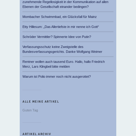
zunehmende Regellosigkeit in der Kommunikation auf allen
Ebenen der Gesellschaft einander bedingen?
Mombacher Schwimmbad, ein Glücksfall für Mainz
Etty Hillesum: „Das Allertiefste in mir nenne ich Gott“
Schröder Vermittler? Spinnerte Idee von Putin?
Verfassungsschutz keine Zweigstelle des
Bundesverfassungsgerichts. Danke Wolfgang Weimer
Rentner wollen auch tausend Euro. Hallo, hallo Friedrich
Merz, Lars Klingbeil bitte melden
Warum ist Polio immer noch nicht ausgerottet?
ALLE MEINE ARTIKEL
Guten Tag
ARTIKEL ARCHIV