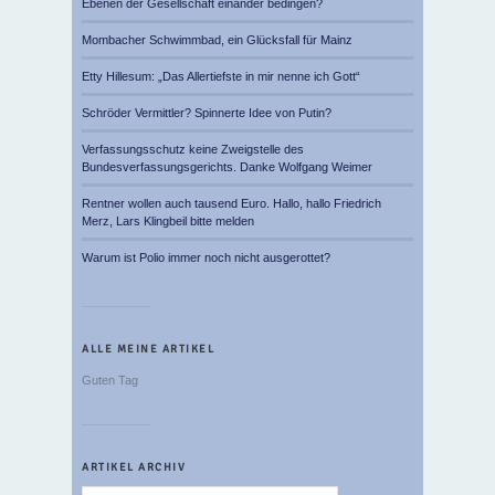
Ebenen der Gesellschaft einander bedingen?
Mombacher Schwimmbad, ein Glücksfall für Mainz
Etty Hillesum: „Das Allertiefste in mir nenne ich Gott“
Schröder Vermittler? Spinnerte Idee von Putin?
Verfassungsschutz keine Zweigstelle des
Bundesverfassungsgerichts. Danke Wolfgang Weimer
Rentner wollen auch tausend Euro. Hallo, hallo Friedrich
Merz, Lars Klingbeil bitte melden
Warum ist Polio immer noch nicht ausgerottet?
ALLE MEINE ARTIKEL
Guten Tag
ARTIKEL ARCHIV