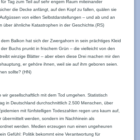
 für Tag zum Teil auf sehr engem Raum miteinander
er die Decke anfängt, auf den Kopf zu fallen, quälen sie
Aufgüssen von eitlen Selbstdarstellungen – und ab und an
n über ähnliche Katastrophen in der Geschichte.(RS)
dem Balkon hat sich der Zwergahorn in sein prächtiges Kleid
 der Buchs prunkt in frischem Grün – die vielleicht von den
treibt winzige Blätter – aber eben diese Drei machen mir den
Behauptung, er gehöre ihnen, weil sie auf ihm geboren seien.
en sollte? (HN)
 wir gesellschaftlich mit dem Tod umgehen. Statistisch
ag in Deutschland durchschnittlich 2.500 Menschen, über
pidemien mit fünfstelligen Todeszahlen regen uns kaum auf,
ker übermittelt werden, sondern im Nachhinein als
ingeordnet werden. Medien erzeugen nun einen ungeheuren
Mein Gefühl: Politik bekommt eine Verantwortung für