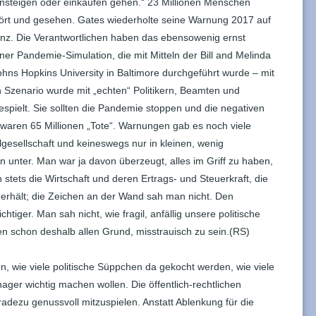
insteigen oder einkaufen gehen.“ 23 Millionen Menschen
ört und gesehen. Gates wiederholte seine Warnung 2017 auf
nz. Die Verantwortlichen haben das ebensowenig ernst
r Pandemie-Simulation, die mit Mitteln der Bill and Melinda
ns Hopkins University in Baltimore durchgeführt wurde – mit
 Szenario wurde mit „echten“ Politikern, Beamten und
spielt. Sie sollten die Pandemie stoppen und die negativen
waren 65 Millionen „Tote“. Warnungen gab es noch viele
ilgesellschaft und keineswegs nur in kleinen, wenig
en unter. Man war ja davon überzeugt, alles im Griff zu haben,
stets die Wirtschaft und deren Ertrags- und Steuerkraft, die
 erhält; die Zeichen an der Wand sah man nicht. Den
chtiger. Man sah nicht, wie fragil, anfällig unsere politische
 schon deshalb allen Grund, misstrauisch zu sein.(RS)
sen, wie viele politische Süppchen da gekocht werden, wie viele
anager wichtig machen wollen. Die öffentlich-rechtlichen
adezu genussvoll mitzuspielen. Anstatt Ablenkung für die