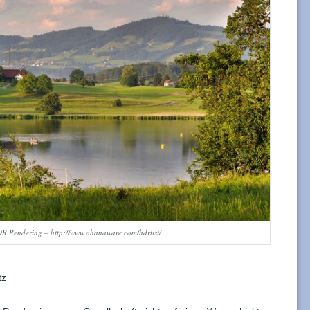
R Rendering – http://www.ohanaware.com/hdrtist/
tz