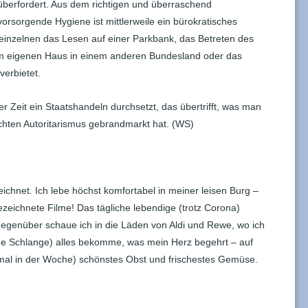
überfordert. Aus dem richtigen und überraschend
rsorgende Hygiene ist mittlerweile ein bürokratisches
inzelnen das Lesen auf einer Parkbank, das Betreten des
im eigenen Haus in einem anderen Bundesland oder das
erbietet.
ester Zeit ein Staatshandeln durchsetzt, das übertrifft, was man
hten Autoritarismus gebrandmarkt hat. (WS)
ichnet. Ich lebe höchst komfortabel in meiner leisen Burg –
ezeichnete Filme! Das tägliche lebendige (trotz Corona)
Gegenüber schaue ich in die Läden von Aldi und Rewe, wo ich
e Schlange) alles bekomme, was mein Herz begehrt – auf
mal in der Woche) schönstes Obst und frischestes Gemüse.