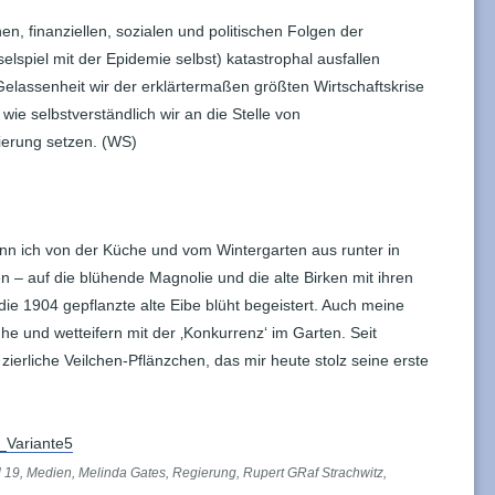
chen, finanziellen, sozialen und politischen Folgen der
spiel mit der Epidemie selbst) katastrophal ausfallen
Gelassenheit wir der erklärtermaßen größten Wirtschaftskrise
e selbstverständlich wir an die Stelle von
tierung setzen. (WS)
nn ich von der Küche und vom Wintergarten aus runter in
 – auf die blühende Magnolie und die alte Birken mit ihren
die 1904 gepflanzte alte Eibe blüht begeistert. Auch meine
e und wetteifern mit der ‚Konkurrenz‘ im Garten. Seit
ierliche Veilchen-Pflänzchen, das mir heute stolz seine erste
_Variante5
 19
,
Medien
,
Melinda Gates
,
Regierung
,
Rupert GRaf Strachwitz
,