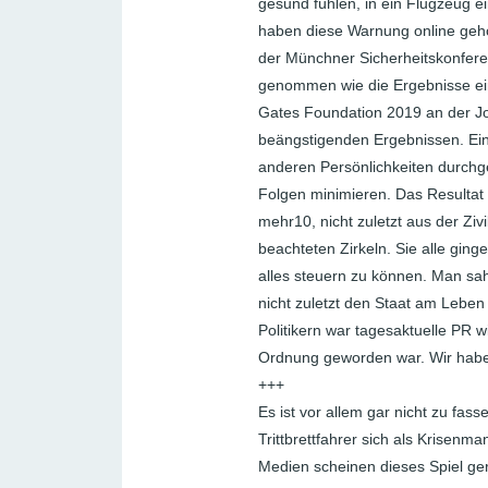
gesund fühlen, in ein Flugzeug e
haben diese Warnung online geh
der Münchner Sicherheitskonfere
genommen wie die Ergebnisse eine
Gates Foundation 2019 an der Joh
beängstigenden Ergebnissen. Ein
anderen Persönlichkeiten durchge
Folgen minimieren. Das Resultat 
mehr10, nicht zuletzt aus der Ziv
beachteten Zirkeln. Sie alle ging
alles steuern zu können. Man sah 
nicht zuletzt den Staat am Leben
Politikern war tagesaktuelle PR wi
Ordnung geworden war. Wir haben
+++
Es ist vor allem gar nicht zu fas
Trittbrettfahrer sich als Krisenm
Medien scheinen dieses Spiel ger