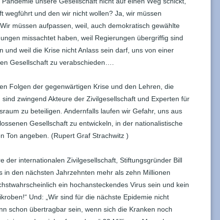
 Pandemie unsere Gesellschaft nicht auf einen Weg schickt,
ft wegführt und den wir nicht wollen? Ja, wir müssen
 Wir müssen aufpassen, weil, auch demokratisch gewählte
ungen missachtet haben, weil Regierungen übergriffig sind
n und weil die Krise nicht Anlass sein darf, uns von einer
chen Gesellschaft zu verabschieden….
en Folgen der gegenwärtigen Krise und den Lehren, die
ind zwingend Akteure der Zivilgesellschaft und Experten für
raum zu beteiligen. Andernfalls laufen wir Gefahr, uns aus
lossenen Gesellschaft zu entwickeln, in der nationalistische
n Ton angeben. (Rupert Graf Strachwitz )
e der internationalen Zivilgesellschaft, Stiftungsgründer Bill
 in den nächsten Jahrzehnten mehr als zehn Millionen
chstwahrscheinlich ein hochansteckendes Virus sein und kein
kroben!“ Und: „Wir sind für die nächste Epidemie nicht
nn schon übertragbar sein, wenn sich die Kranken noch