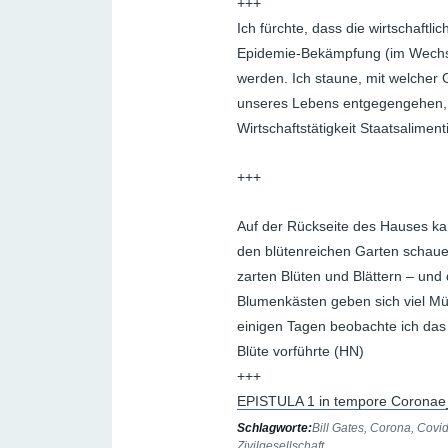
+++
Ich fürchte, dass die wirtschaftli
Epidemie-Bekämpfung (im Wechsel
werden. Ich staune, mit welcher 
unseres Lebens entgegengehen, wi
Wirtschaftstätigkeit Staatsalimen
+++
Auf der Rückseite des Hauses ka
den blütenreichen Garten schauen
zarten Blüten und Blättern – und 
Blumenkästen geben sich viel Müh
einigen Tagen beobachte ich das z
Blüte vorführte (HN)
+++
EPISTULA 1 in tempore Coronae
Schlagworte:
Bill Gates
,
Corona
,
Covid
Zivilgesellschaft