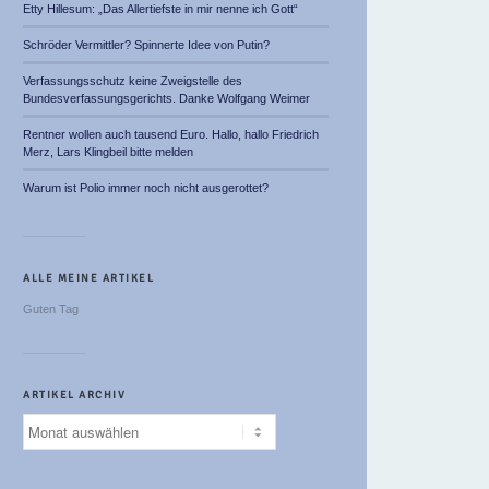
Etty Hillesum: „Das Allertiefste in mir nenne ich Gott“
Schröder Vermittler? Spinnerte Idee von Putin?
Verfassungsschutz keine Zweigstelle des
Bundesverfassungsgerichts. Danke Wolfgang Weimer
Rentner wollen auch tausend Euro. Hallo, hallo Friedrich
Merz, Lars Klingbeil bitte melden
Warum ist Polio immer noch nicht ausgerottet?
ALLE MEINE ARTIKEL
Guten Tag
ARTIKEL ARCHIV
Artikel
Archiv