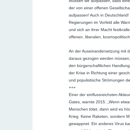
Müssen wir aufpassen, dass eine
der von einer offenen Gesellscha
aufpassen! Auch in Deutschland!
Regierungen im Vorfeld alle Warn
und sich an ihrer Macht festkralle
offenen, liberalen, kosmopolitis
An der Auseinandersetzung mit d
daraus gezogen werden müssen, s
den bürgerschaftlichen Handlungs
der Krise in Richtung einer gesch
und populistische Strömungen de
+++
Einer der einflussreichsten Akteur
Gates, warnte 2015: „Wenn etwas
Menschen tötet, dann wird es hö
Krieg. Keine Raketen, sondern Mi
gewappnet. Ein anderes Virus ka