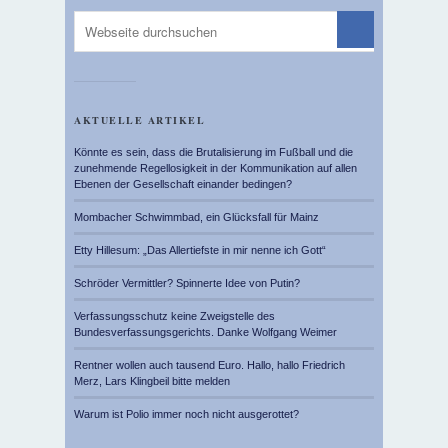
AKTUELLE ARTIKEL
Könnte es sein, dass die Brutalisierung im Fußball und die
zunehmende Regellosigkeit in der Kommunikation auf allen
Ebenen der Gesellschaft einander bedingen?
Mombacher Schwimmbad, ein Glücksfall für Mainz
Etty Hillesum: „Das Allertiefste in mir nenne ich Gott“
Schröder Vermittler? Spinnerte Idee von Putin?
Verfassungsschutz keine Zweigstelle des
Bundesverfassungsgerichts. Danke Wolfgang Weimer
Rentner wollen auch tausend Euro. Hallo, hallo Friedrich
Merz, Lars Klingbeil bitte melden
Warum ist Polio immer noch nicht ausgerottet?