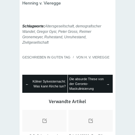
Henning v. Vieregge
Schlagworte:
Altersgesellschaft
,
demografischer
Wandel
,
Gregor Gysi
,
Peter Gross
,
Reimer
Gronemeyer
,
Ruhestand
,
Unruhestand
,
Zivilgesellschaft
GESCHRIEBEN IN
GUTEN TAG
/
VON
H. V. VIEREGGE
Die absurde These von
Kölner Sylvesternacht:
←
der Geronto-
→
Was kann Kirche tun?
Maskulinisierung
Verwandte Artikel