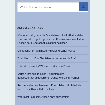
AKTUELLE ARTIKEL
Könnte es sein, dass die Brutalisierung im Fußball und die
zunehmende Regellosigkeit in der Kommunikation auf allen
Ebenen der Gesellschaft einander bedingen?
Mombacher Schwimmbad, ein Glücksfall für Mainz
Etty Hillesum: „Das Allertiefste in mir nenne ich Gott“
Schröder Vermittler? Spinnerte Idee von Putin?
Verfassungsschutz keine Zweigstelle des
Bundesverfassungsgerichts. Danke Wolfgang Weimer
Rentner wollen auch tausend Euro. Hallo, hallo Friedrich
Merz, Lars Klingbeil bitte melden
Warum ist Polio immer noch nicht ausgerottet?