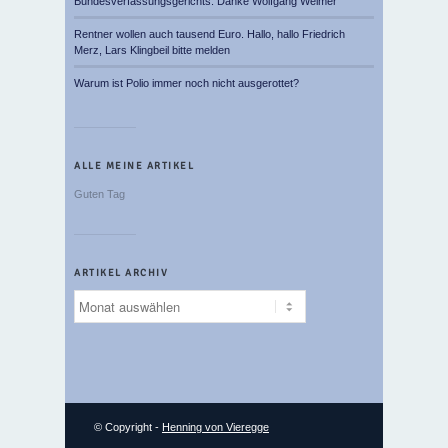
Bundesverfassungsgerichts. Danke Wolfgang Weimer
Rentner wollen auch tausend Euro. Hallo, hallo Friedrich
Merz, Lars Klingbeil bitte melden
Warum ist Polio immer noch nicht ausgerottet?
ALLE MEINE ARTIKEL
Guten Tag
ARTIKEL ARCHIV
Artikel
Archiv
© Copyright -
Henning von Vieregge