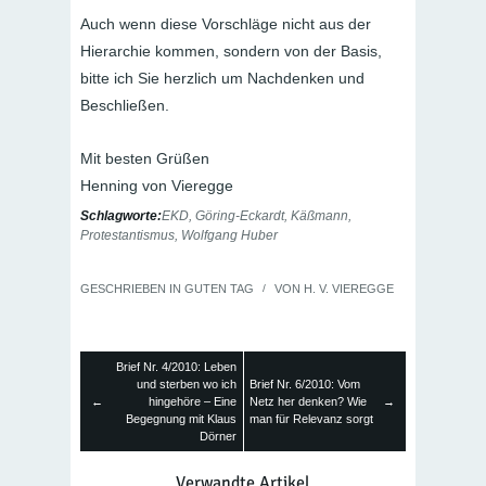
Auch wenn diese Vorschläge nicht aus der
Hierarchie kommen, sondern von der Basis,
bitte ich Sie herzlich um Nachdenken und
Beschließen.
Mit besten Grüßen
Henning von Vieregge
Schlagworte:
EKD
,
Göring-Eckardt
,
Käßmann
,
Protestantismus
,
Wolfgang Huber
GESCHRIEBEN IN
GUTEN TAG
/
VON
H. V. VIEREGGE
Brief Nr. 4/2010: Leben
und sterben wo ich
Brief Nr. 6/2010: Vom
←
hingehöre – Eine
Netz her denken? Wie
→
Begegnung mit Klaus
man für Relevanz sorgt
Dörner
Verwandte Artikel