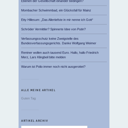
Ebenen der Gesellschaft einander bedingen?
Mombacher Schwimmbad, ein Glücksfall für Mainz
Etty Hillesum: „Das Allertiefste in mir nenne ich Gott“
Schröder Vermittler? Spinnerte Idee von Putin?
Verfassungsschutz keine Zweigstelle des
Bundesverfassungsgerichts. Danke Wolfgang Weimer
Rentner wollen auch tausend Euro. Hallo, hallo Friedrich
Merz, Lars Klingbeil bitte melden
Warum ist Polio immer noch nicht ausgerottet?
ALLE MEINE ARTIKEL
Guten Tag
ARTIKEL ARCHIV