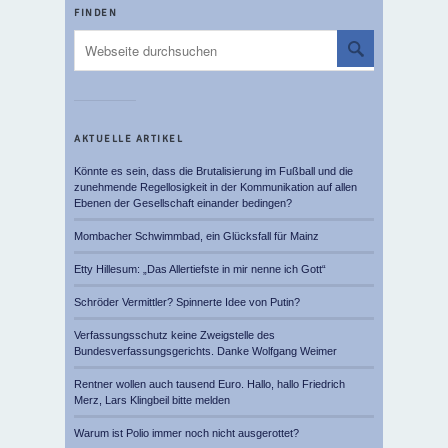
FINDEN
AKTUELLE ARTIKEL
Könnte es sein, dass die Brutalisierung im Fußball und die
zunehmende Regellosigkeit in der Kommunikation auf allen
Ebenen der Gesellschaft einander bedingen?
Mombacher Schwimmbad, ein Glücksfall für Mainz
Etty Hillesum: „Das Allertiefste in mir nenne ich Gott“
Schröder Vermittler? Spinnerte Idee von Putin?
Verfassungsschutz keine Zweigstelle des
Bundesverfassungsgerichts. Danke Wolfgang Weimer
Rentner wollen auch tausend Euro. Hallo, hallo Friedrich
Merz, Lars Klingbeil bitte melden
Warum ist Polio immer noch nicht ausgerottet?