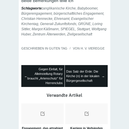
Beide Bemerkungen teile ich
Schlagworte:
anglikanische Kirche
,
Babyboomer
,
Bürgerengagement
,
bürgerschaftliches Engagement
,
Christian Hennecke
,
Ehrenamt
,
Evangelischer
Kirchentag
,
Generali Zukunftsfonds
,
GRÜNE
,
Loring
Sittler
,
Margot Käßmann
,
SPIEGEL
,
Stuttgart
,
Wolfgang
Huber
,
Zentrum Älterwerden
,
Zivilgesellschaft
GESCHRIEBEN IN
GUTEN TAG
/
VON
H. V. VIEREGGE
Gegen Einfalt, für
Das Salz der Erde: Die
Alleinstellung Rotary
←
Kirche (n) in der lokalen
→
braucht „Artenschutz“ für
Bürgergesellschaft
Herrenclubs
Verwandte Artikel
Engagement, das attrahiert
Karriere in Verbänden