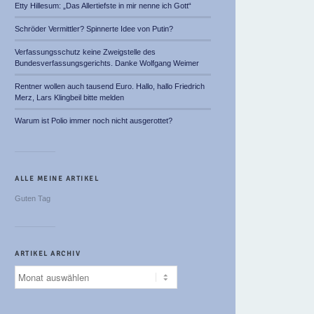
Etty Hillesum: „Das Allertiefste in mir nenne ich Gott“
Schröder Vermittler? Spinnerte Idee von Putin?
Verfassungsschutz keine Zweigstelle des
Bundesverfassungsgerichts. Danke Wolfgang Weimer
Rentner wollen auch tausend Euro. Hallo, hallo Friedrich
Merz, Lars Klingbeil bitte melden
Warum ist Polio immer noch nicht ausgerottet?
ALLE MEINE ARTIKEL
Guten Tag
ARTIKEL ARCHIV
Artikel
Archiv