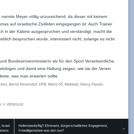
 nannte Meyer völlig unzureichend, da dieser mit keinem
mas auf israelische Zivilisten eingegangen ist. Auch Trainer
ch in der Kabine ausgesprochen und verständigt, macht die
blich besprochen wurde, interessiert nicht, solange es nicht
nd Bundesinnenministerin als für den Sport Verantwortliche,
elobigen und damit eine Haltung zeigen, wie sie der Verein
este, was man erwarten sollte.
chen
,
Bernd Neuendorf
,
DFB
,
Mainz 05
,
Makkabi
,
Nancy Faeser
,
H. V. VIEREGGE
 Israel
Helfensbedürftig? Ehrenamt, bürgerschaftliches Engagement,
→
istenz.
Freiwilligenarbeit-was den nun?