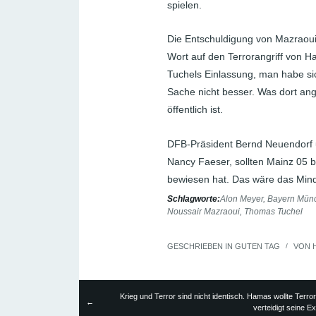
spielen.
Die Entschuldigung von Mazraoui
Wort auf den Terrorangriff von Ha
Tuchels Einlassung, man habe si
Sache nicht besser. Was dort ange
öffentlich ist.
DFB-Präsident Bernd Neuendorf u
Nancy Faeser, sollten Mainz 05 b
bewiesen hat. Das wäre das Mind
Schlagworte:
Alon Meyer
,
Bayern Mün
Noussair Mazraoui
,
Thomas Tuchel
GESCHRIEBEN IN
GUTEN TAG
/
VON
Krieg und Terror sind nicht identisch. Hamas wollte Terror,
←
verteidigt seine Ex