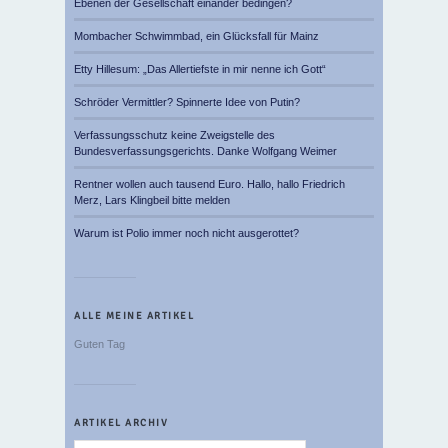
Ebenen der Gesellschaft einander bedingen?
Mombacher Schwimmbad, ein Glücksfall für Mainz
Etty Hillesum: „Das Allertiefste in mir nenne ich Gott“
Schröder Vermittler? Spinnerte Idee von Putin?
Verfassungsschutz keine Zweigstelle des
Bundesverfassungsgerichts. Danke Wolfgang Weimer
Rentner wollen auch tausend Euro. Hallo, hallo Friedrich
Merz, Lars Klingbeil bitte melden
Warum ist Polio immer noch nicht ausgerottet?
ALLE MEINE ARTIKEL
Guten Tag
ARTIKEL ARCHIV