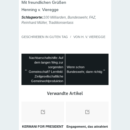
Mit freundlichen Grüßen
Henning v. Vieregge
Schlagworte:
100 Milliarden
,
Bundeswehr
,
FAZ
,
Reinhard Müller
,
Traditionserlass
GESCHRIEBEN IN
GUTEN TAG
/
VON
H. V. VIEREGGE
Nachbarschaftshilfe: Auf
dem langen Weg zur
sorgenden
Wenn schon
←
→
Gemeinschaft? Lernfeld:
Bundeswehr, dann richtig
Zivilgesellschaftliche
Gemeinwohlproduktion
Verwandte Artikel
KERMANI FOR PRESIDENT
Engagement, das attrahiert