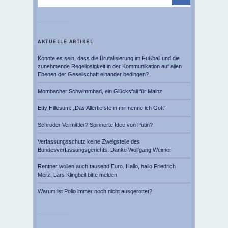
AKTUELLE ARTIKEL
Könnte es sein, dass die Brutalisierung im Fußball und die
zunehmende Regellosigkeit in der Kommunikation auf allen
Ebenen der Gesellschaft einander bedingen?
Mombacher Schwimmbad, ein Glücksfall für Mainz
Etty Hillesum: „Das Allertiefste in mir nenne ich Gott“
Schröder Vermittler? Spinnerte Idee von Putin?
Verfassungsschutz keine Zweigstelle des
Bundesverfassungsgerichts. Danke Wolfgang Weimer
Rentner wollen auch tausend Euro. Hallo, hallo Friedrich
Merz, Lars Klingbeil bitte melden
Warum ist Polio immer noch nicht ausgerottet?