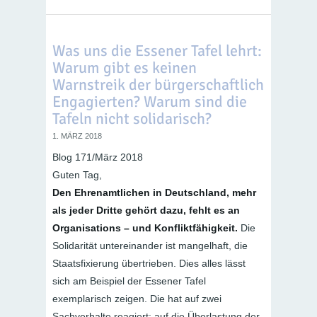
Was uns die Essener Tafel lehrt:
Warum gibt es keinen
Warnstreik der bürgerschaftlich
Engagierten? Warum sind die
Tafeln nicht solidarisch?
1. MÄRZ 2018
Blog 171/März 2018
Guten Tag,
Den Ehrenamtlichen in Deutschland, mehr
als jeder Dritte gehört dazu, fehlt es an
Organisations – und Konfliktfähigkeit.
Die
Solidarität untereinander ist mangelhaft, die
Staatsfixierung übertrieben. Dies alles lässt
sich am Beispiel der Essener Tafel
exemplarisch zeigen. Die hat auf zwei
Sachverhalte reagiert: auf die Überlastung der