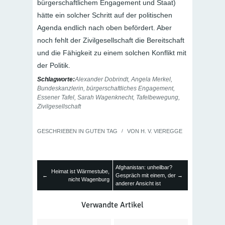
bürgerschaftlichem Engagement und Staat)
hätte ein solcher Schritt auf der politischen
Agenda endlich nach oben befördert. Aber
noch fehlt der Zivilgesellschaft die Bereitschaft
und die Fähigkeit zu einem solchen Konflikt mit
der Politik.
Schlagworte:
Alexander Dobrindt
,
Angela Merkel
,
Bundeskanzlerin
,
bürgerschaftliches Engagement
,
Essener Tafel
,
Sarah Wagenknecht
,
Tafelbewegung
,
Zivilgesellschaft
GESCHRIEBEN IN
GUTEN TAG
/
VON
H. V. VIEREGGE
Afghanistan: unheilbar?
Heimat ist Wärmestube,
←
Gespräch mit einem, der
→
nicht Wagenburg
anderer Ansicht ist
Verwandte Artikel