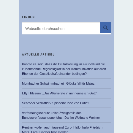
FINDEN
AKTUELLE ARTIKEL
Könnte es sein, dass die Brutalisierung im Fußball und die
zunehmende Regellosigkeit in der Kommunikation auf allen
Ebenen der Gesellschaft einander bedingen?
Mombacher Schwimmbad, ein Glücksfall für Mainz
Etty Hillesum: „Das Allertiefste in mir nenne ich Gott“
Schröder Vermittler? Spinnerte Idee von Putin?
Verfassungsschutz keine Zweigstelle des
Bundesverfassungsgerichts. Danke Wolfgang Weimer
Rentner wollen auch tausend Euro. Hallo, hallo Friedrich
Merz, Lars Klingbeil bitte melden