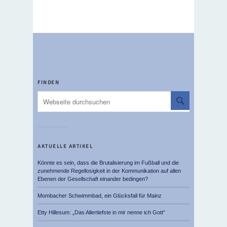
FINDEN
AKTUELLE ARTIKEL
Könnte es sein, dass die Brutalisierung im Fußball und die
zunehmende Regellosigkeit in der Kommunikation auf allen
Ebenen der Gesellschaft einander bedingen?
Mombacher Schwimmbad, ein Glücksfall für Mainz
Etty Hillesum: „Das Allertiefste in mir nenne ich Gott“