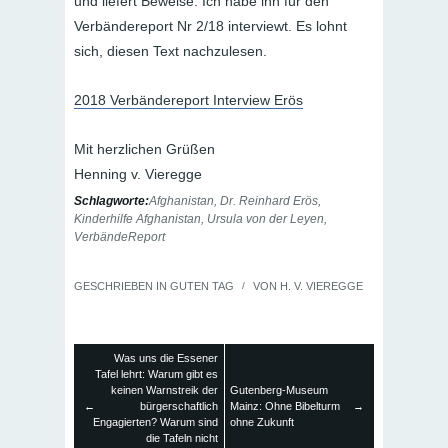
und liefert Beweise. Ich habe ihn für den
Verbändereport Nr 2/18 interviewt. Es lohnt
sich, diesen Text nachzulesen.
2018 Verbändereport Interview Erös
Mit herzlichen Grüßen
Henning v. Vieregge
Schlagworte:
Afghanistan
,
Dr. Reinhard Erös
,
Kinderhilfe Afghanistan
,
Ursula von der Leyen
,
VerbändeReport
GESCHRIEBEN IN
GUTEN TAG
/
VON
H. V. VIEREGGE
Was uns die Essener
Tafel lehrt: Warum gibt es
keinen Warnstreik der
Gutenberg-Museum
←
bürgerschaftlich
Mainz: Ohne Bibelturm
→
Engagierten? Warum sind
ohne Zukunft
die Tafeln nicht