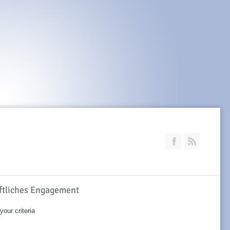
Join our Faceb
RSS
aftliches Engagement
our criteria