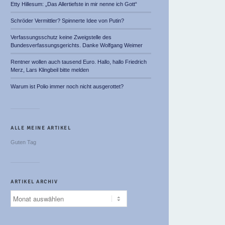
Etty Hillesum: „Das Allertiefste in mir nenne ich Gott“
Schröder Vermittler? Spinnerte Idee von Putin?
Verfassungsschutz keine Zweigstelle des
Bundesverfassungsgerichts. Danke Wolfgang Weimer
Rentner wollen auch tausend Euro. Hallo, hallo Friedrich
Merz, Lars Klingbeil bitte melden
Warum ist Polio immer noch nicht ausgerottet?
ALLE MEINE ARTIKEL
Guten Tag
ARTIKEL ARCHIV
Artikel
Archiv