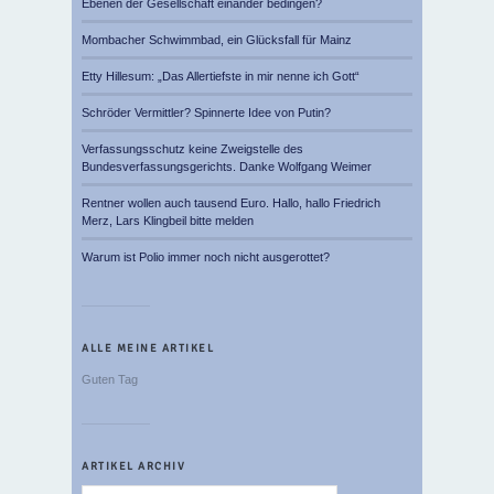
Ebenen der Gesellschaft einander bedingen?
Mombacher Schwimmbad, ein Glücksfall für Mainz
Etty Hillesum: „Das Allertiefste in mir nenne ich Gott“
Schröder Vermittler? Spinnerte Idee von Putin?
Verfassungsschutz keine Zweigstelle des
Bundesverfassungsgerichts. Danke Wolfgang Weimer
Rentner wollen auch tausend Euro. Hallo, hallo Friedrich
Merz, Lars Klingbeil bitte melden
Warum ist Polio immer noch nicht ausgerottet?
ALLE MEINE ARTIKEL
Guten Tag
ARTIKEL ARCHIV