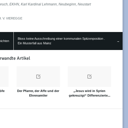
bruch
,
EKHN
,
Karl Kardinal Lehmann
,
Neubeginn
,
Neustart
H. V. VIEREGGE
Bloss keine Ausschreibung einer kommunalen Spitzenposition .
hichten
→
Ein Musterfall aus Mainz
rwandte Artikel
öfe
Der Pfarrer, der Affe und der
„Jesus wird in Syrien
Ehrenamtler
gekreuzigt“ Differenzierte...