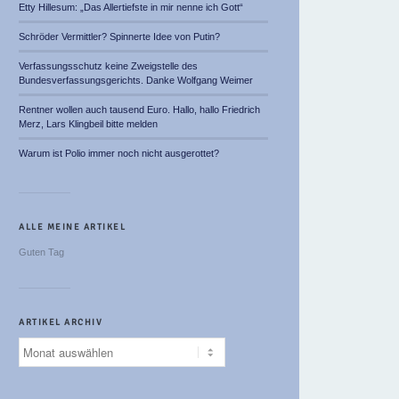
Etty Hillesum: „Das Allertiefste in mir nenne ich Gott“
Schröder Vermittler? Spinnerte Idee von Putin?
Verfassungsschutz keine Zweigstelle des
Bundesverfassungsgerichts. Danke Wolfgang Weimer
Rentner wollen auch tausend Euro. Hallo, hallo Friedrich
Merz, Lars Klingbeil bitte melden
Warum ist Polio immer noch nicht ausgerottet?
ALLE MEINE ARTIKEL
Guten Tag
ARTIKEL ARCHIV
Artikel
Archiv