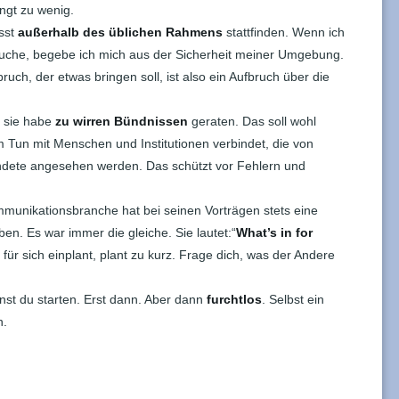
ngt zu wenig.
usst
außerhalb des üblichen Rahmens
stattfinden. Wenn ich
che, begebe ich mich aus der Sicherheit meiner Umgebung.
ruch, der etwas bringen soll, ist also ein Aufbruch über die
, sie habe
zu wirren Bündnissen
geraten. Das soll wohl
 Tun mit Menschen und Institutionen verbindet, die von
bündete angesehen werden. Das schützt vor Fehlern und
mmunikationsbranche hat bei seinen Vorträgen stets eine
ben. Es war immer die gleiche. Sie lautet:“
What’s in for
 für sich einplant, plant zu kurz. Frage dich, was der Andere
nst du starten. Erst dann. Aber dann
furchtlos
. Selbst ein
n.