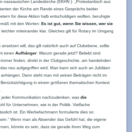
en-nassauischen Landeskirche (EKHN ): „Protestantisch aus
tanten der Kirche am Rande eines Gesprächs beider
etern für diese Aktion halb entschuldigen wollten, beruhigte
gemäß mit den Worten:
Es ist gut, wenn Sie wissen, wer sie
eichter miteinander klar. Gleiches gilt für Rotary im Umgang
nsetzen will, das gilt natürlich auch auf Clubebene, sollte
ht einen
Aufhänger
: Warum gerade jetzt? Beliebt sind
t immer finden, direkt in der Clubgeschichte, am handelnden
das neu aufgegriffen wird. Man kann sich auch an Jubiläen
 anhängen. Dann steht man mit seinen Beiträgen nicht im
e Berücksichtigung in einem größeren thematischen Kontext
.
 bei jeder Kommunikation nachzudenken, was
die
ohl für Unternehmen, wie in der Politik. Vielfache
sslich ist. Ein Werbefachmann formulierte dies so:
sein.“ Wenn man als Absender das Gefühl hat, die eigene
önnen, könnte es sein, dass sie gerade ihren Weg zum