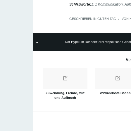
Schlagworte:
1: 1 Kommunikation
,
Auf
GESCHRIEBEN IN
GUTEN TAG
/
VON
Der Hype um Respekt: drei respektlose Gesc
←
Ve
Zuwendung, Freude, Mut
Verwahrloste Bahnh
und Aufbruch