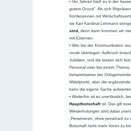
• Vor Jahren hieß es in der hess
gutem Grund“. Als sich Repräsen
Konfessionen mit Wirtschaftsvertr
sie Karl Kardinal Lehmann sinn
sind,
denn dann kommen wir viel l
mit Externen.
• Wer bei der Kommunikation neu a
vorab überlegen: Aufbruch brauc
Jubiläen, und die lassen sich fas
Personal oder bei einem Thema, 
beispielsweise der Ortsgemeinde
Mittelpunkt, aber die ergänzend
kann die eigene Sache aufwerten
• Weiterhin ist es unerlässlich,
Hauptbotschaft
ist. Das gilt sow
Wiederholungen sind dabei unerlä
„Penetrieren, ohne penetrant zu 
Botschaft nicht mehr hören zu k