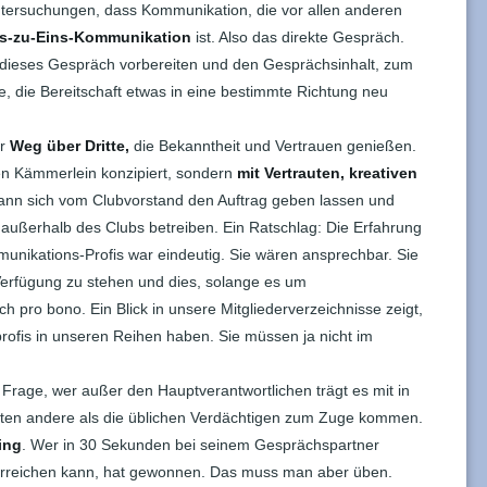
ntersuchungen, dass Kommunikation, die vor allen anderen
s-zu-Eins-Kommunikation
ist. Also das direkte Gespräch.
dieses Gespräch vorbereiten und den Gesprächsinhalt, zum
e, die Bereitschaft etwas in eine bestimmte Richtung neu
er
Weg über Dritte,
die Bekanntheit und Vertrauen genießen.
llen Kämmerlein konzipiert, sondern
mit Vertrauten, kreativen
ann sich vom Clubvorstand den Auftrag geben lassen und
außerhalb des Clubs betreiben. Ein Ratschlag: Die Erfahrung
nikations-Profis war eindeutig. Sie wären ansprechbar. Sie
r Verfügung zu stehen und dies, solange es um
h pro bono. Ein Blick in unsere Mitgliederverzeichnisse zeigt,
ofis in unseren Reihen haben. Sie müssen ja nicht im
 Frage, wer außer den Hauptverantwortlichen trägt es mit in
nnten andere als die üblichen Verdächtigen zum Zuge kommen.
ing
. Wer in 30 Sekunden bei seinem Gesprächspartner
rreichen kann, hat gewonnen. Das muss man aber üben.