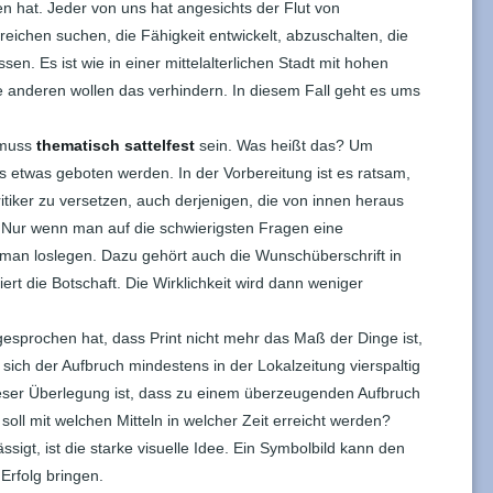
hat. Jeder von uns hat angesichts der Flut von
reichen suchen, die Fähigkeit entwickelt, abzuschalten, die
sen. Es ist wie in einer mittelalterlichen Stadt mit hohen
ie anderen wollen das verhindern. In diesem Fall geht es ums
, muss
thematisch sattelfest
sein. Was heißt das? Um
 etwas geboten werden. In der Vorbereitung ist es ratsam,
Kritiker zu versetzen, auch derjenigen, die von innen heraus
“ Nur wenn man auf die schwierigsten Fragen eine
man loslegen. Dazu gehört auch die Wunschüberschrift in
riert die Botschaft. Die Wirklichkeit wird dann weniger
gesprochen hat, dass Print nicht mehr das Maß der Dinge ist,
sich der Aufbruch mindestens in der Lokalzeitung vierspaltig
ieser Überlegung ist, dass zu einem überzeugenden Aufbruch
oll mit welchen Mitteln in welcher Zeit erreicht werden?
ässigt, ist die starke visuelle Idee. Ein Symbolbild kann den
rfolg bringen.