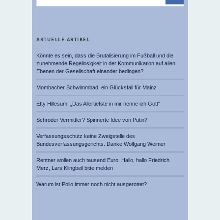
AKTUELLE ARTIKEL
Könnte es sein, dass die Brutalisierung im Fußball und die
zunehmende Regellosigkeit in der Kommunikation auf allen
Ebenen der Gesellschaft einander bedingen?
Mombacher Schwimmbad, ein Glücksfall für Mainz
Etty Hillesum: „Das Allertiefste in mir nenne ich Gott“
Schröder Vermittler? Spinnerte Idee von Putin?
Verfassungsschutz keine Zweigstelle des
Bundesverfassungsgerichts. Danke Wolfgang Weimer
Rentner wollen auch tausend Euro. Hallo, hallo Friedrich
Merz, Lars Klingbeil bitte melden
Warum ist Polio immer noch nicht ausgerottet?