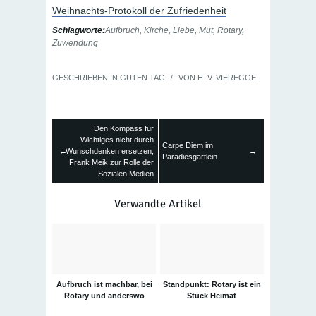
Weihnachts-Protokoll der Zufriedenheit
Schlagworte:
Aufbruch
,
Kirche
,
Liebe
,
Mut
,
Rotary
,
Zuwendung
GESCHRIEBEN IN
GUTEN TAG
/
VON
H. V. VIEREGGE
Den Kompass für
Wichtiges nicht durch
Carpe Diem im
←
Wunschdenken ersetzen,
→
Paradiesgärtlein
Frank Meik zur Rolle der
Sozialen Medien
Verwandte Artikel
Aufbruch ist machbar, bei
Standpunkt: Rotary ist ein
Rotary und anderswo
Stück Heimat