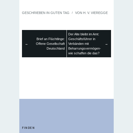
GESCHRIEBEN IN
GUTEN TAG
/
VON
H. V. VIEREGGE
Der Alte bleibt im Amt:
Brief an Flüchtlinge:
Geschäftsführer in
←
Offene Gesellschaft
Verbänden mit
→
Deutschland
Beharrungsvermögen-
wie schaffen die das?
FINDEN