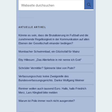
AKTUELLE ARTIKEL
Könnte es sein, dass die Brutalisierung im Fußball und die
zunehmende Regellosigkeit in der Kommunikation auf allen
Ebenen der Gesellschaft einander bedingen?
Mombacher Schwimmbad, ein Glücksfall für Mainz
Etty Hillesum: „Das Allertiefste in mir nenne ich Gott“
Schröder Vermittler? Spinnerte Idee von Putin?
Verfassungsschutz keine Zweigstelle des
Bundesverfassungsgerichts. Danke Wolfgang Weimer
Rentner wollen auch tausend Euro. Hallo, hallo Friedrich
Merz, Lars Klingbeil bitte melden
Warum ist Polio immer noch nicht ausgerottet?