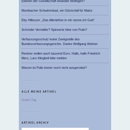
Ebenen der Gesellschaft einander bedingen?
Mombacher Schwimmbad, ein Glücksfall für Mainz
Etty Hillesum: „Das Allertiefste in mir nenne ich Gott“
Schröder Vermittler? Spinnerte Idee von Putin?
Verfassungsschutz keine Zweigstelle des
Bundesverfassungsgerichts. Danke Wolfgang Weimer
Rentner wollen auch tausend Euro. Hallo, hallo Friedrich
Merz, Lars Klingbeil bitte melden
Warum ist Polio immer noch nicht ausgerottet?
ALLE MEINE ARTIKEL
Guten Tag
ARTIKEL ARCHIV