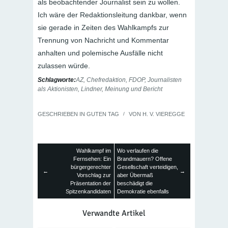
als beobachtender Journalist sein zu wollen.
Ich wäre der Redaktionsleitung dankbar, wenn
sie gerade in Zeiten des Wahlkampfs zur
Trennung von Nachricht und Kommentar
anhalten und polemische Ausfälle nicht
zulassen würde.
Schlagworte:
AZ
,
Chefredaktion
,
FDOP
,
Journalisten
als Aktionisten
,
Lindner
,
Meinung und Bericht
GESCHRIEBEN IN
GUTEN TAG
/
VON
H. V. VIEREGGE
Wahlkampf im
Wo verlaufen die
Fernsehen: Ein
Brandmauern? Offene
bürgergerechter
Gesellschaft verteidigen,
←
→
Vorschlag zur
aber Übermaß
Präsentation der
beschädigt die
Spitzenkandidaten
Demokratie ebenfalls
Verwandte Artikel