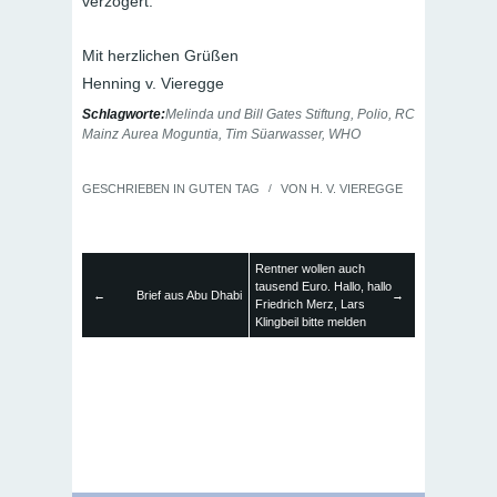
verzögert.
Mit herzlichen Grüßen
Henning v. Vieregge
Schlagworte:
Melinda und Bill Gates Stiftung
,
Polio
,
RC
Mainz Aurea Moguntia
,
Tim Süarwasser
,
WHO
GESCHRIEBEN IN
GUTEN TAG
/
VON
H. V. VIEREGGE
Rentner wollen auch
tausend Euro. Hallo, hallo
←
Brief aus Abu Dhabi
→
Friedrich Merz, Lars
Klingbeil bitte melden