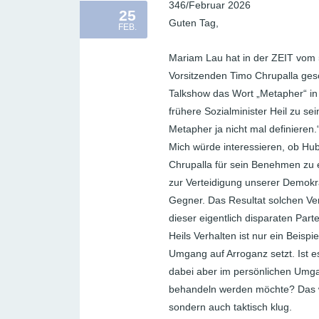
346/Februar 2026
25
Guten Tag,
FEB.
Mariam Lau hat in der ZEIT vom 
Vorsitzenden Timo Chrupalla gesc
Talkshow das Wort „Metapher“ i
frühere Sozialminister Heil zu s
Metapher ja nicht mal definieren.
Mich würde interessieren, ob Hube
Chrupalla für sein Benehmen zu en
zur Verteidigung unserer Demokra
Gegner. Das Resultat solchen Verh
dieser eigentlich disparaten Part
Heils Verhalten ist nur ein Beisp
Umgang auf Arroganz setzt. Ist es
dabei aber im persönlichen Umgan
behandeln werden möchte? Das w
sondern auch taktisch klug.