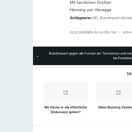
Mit herzlichen Grüßen
Henning von Vieregge
Schlagworte:
AfD
,
Brandmauer-Mentali
GESCHRIEBEN IN
GUTEN TAG
/
VON
Brandmauern gegen alle Formen der Terrorismus und rote
←
bei Parteiint
Ve
Mit Höcke in die öffentliche
Alten-Bashing Zweiter
Diskussion gehen?