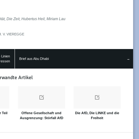
tät
,
Die Zeit
,
Hubertus Heil
,
Miriam Lau
H. V. VIEREGGE
 Linien
Brief aus Abu Dhabi
→
eressen
rwandte Artikel
 Teil
Offene Gesellschaft und
Die AfD, Die LINKE und die
Ausgrenzung: Störfall AfD
Freiheit