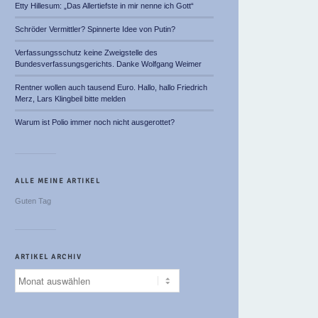
Etty Hillesum: „Das Allertiefste in mir nenne ich Gott“
Schröder Vermittler? Spinnerte Idee von Putin?
Verfassungsschutz keine Zweigstelle des
Bundesverfassungsgerichts. Danke Wolfgang Weimer
Rentner wollen auch tausend Euro. Hallo, hallo Friedrich
Merz, Lars Klingbeil bitte melden
Warum ist Polio immer noch nicht ausgerottet?
ALLE MEINE ARTIKEL
Guten Tag
ARTIKEL ARCHIV
Artikel
Archiv