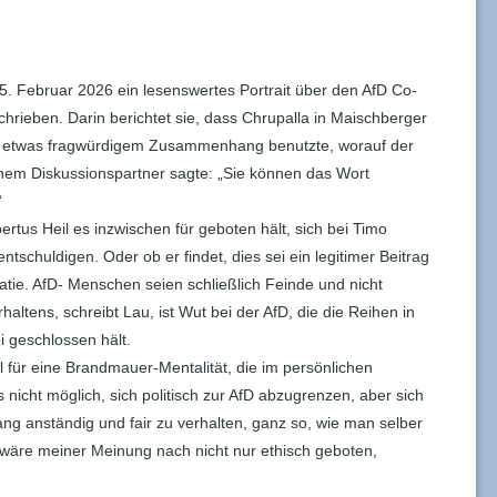
5. Februar 2026 ein lesenswertes Portrait über den AfD Co-
hrieben. Darin berichtet sie, dass Chrupalla in Maischberger
n etwas fragwürdigem Zusammenhang benutzte, worauf der
einem Diskussionspartner sagte: „Sie können das Wort
“
rtus Heil es inzwischen für geboten hält, sich bei Timo
tschuldigen. Oder ob er findet, dies sei ein legitimer Beitrag
tie. AfD- Menschen seien schließlich Feinde und nicht
altens, schreibt Lau, ist Wut bei der AfD, die die Reihen in
ei geschlossen hält.
iel für eine Brandmauer-Mentalität, die im persönlichen
 nicht möglich, sich politisch zur AfD abzugrenzen, aber sich
g anständig und fair zu verhalten, ganz so, wie man selber
äre meiner Meinung nach nicht nur ethisch geboten,