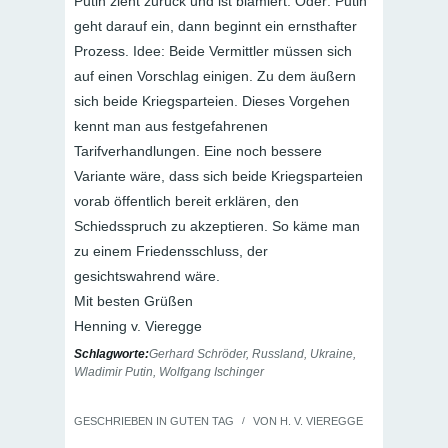
Putin zieht zurück und ist blamiert. Oder: Putin
geht darauf ein, dann beginnt ein ernsthafter
Prozess. Idee: Beide Vermittler müssen sich
auf einen Vorschlag einigen. Zu dem äußern
sich beide Kriegsparteien. Dieses Vorgehen
kennt man aus festgefahrenen
Tarifverhandlungen. Eine noch bessere
Variante wäre, dass sich beide Kriegsparteien
vorab öffentlich bereit erklären, den
Schiedsspruch zu akzeptieren. So käme man
zu einem Friedensschluss, der
gesichtswahrend wäre.
Mit besten Grüßen
Henning v. Vieregge
Schlagworte:
Gerhard Schröder
,
Russland
,
Ukraine
,
Wladimir Putin
,
Wolfgang Ischinger
GESCHRIEBEN IN
GUTEN TAG
/
VON
H. V. VIEREGGE