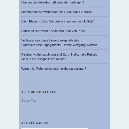
Ebenen der Gesellschaft einander bedingen?
Mombacher Schwimmbad, ein Glücksfall für Mainz
Etty Hillesum: „Das Allertiefste in mir nenne ich Gott“
Schröder Vermittler? Spinnerte Idee von Putin?
Verfassungsschutz keine Zweigstelle des
Bundesverfassungsgerichts. Danke Wolfgang Weimer
Rentner wollen auch tausend Euro. Hallo, hallo Friedrich
Merz, Lars Klingbeil bitte melden
Warum ist Polio immer noch nicht ausgerottet?
ALLE MEINE ARTIKEL
Guten Tag
ARTIKEL ARCHIV