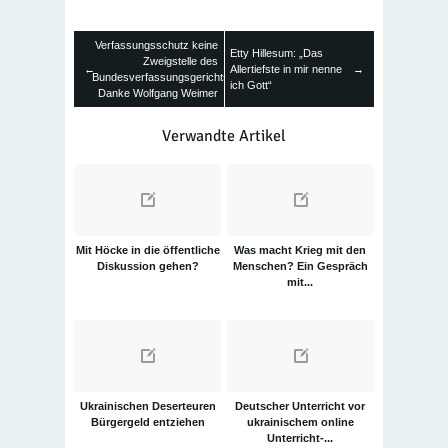
Verfassungsschutz keine
Etty Hillesum: „Das
Zweigstelle des
←
Allertiefste in mir nenne
→
Bundesverfassungsgerichts.
ich Gott“
Danke Wolfgang Weimer
Verwandte Artikel
Mit Höcke in die öffentliche
Was macht Krieg mit den
Diskussion gehen?
Menschen? Ein Gespräch
mit...
Ukrainischen Deserteuren
Deutscher Unterricht vor
Bürgergeld entziehen
ukrainischem online
Unterricht-...