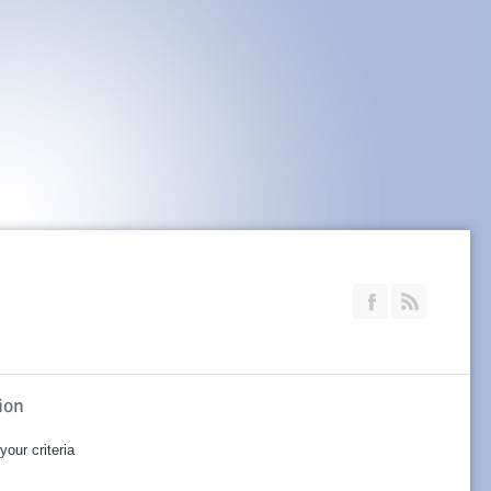
Join our Faceb
RSS
ion
our criteria