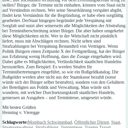
stellen? Bürger, die Termine nicht einhalten, können vom Staat nicht
auf Verständnis rechnen. Wer seine Steuerklärung verspätet abgibt,
findet kein Verständnis für die Begründung, er habe eben sorgfältig
gearbeitet. DerStaat hingegen begründet jede Verspätung mit
Sorgfalt und nutzt aber seinerseits alle Möglichkeiten der Abstrafung
bei Terminüberschreitung seiner Bürger. Die aber haben umgekehrt
diese Möglichkeiten nicht. Wer in der Wirtschaft nicht pünktlich
liefert, muss mit Abschlägen rechnen. Nicht selten sind
Strafzahlungen bei Verspätung Bestandteil von Verträgen. Wenn
Politik Bürgern einen Zeitpunkt X der Fertigstellung, hat der Bürger
aus Erfahrung wenig Hoffnung, dass die Zusage eingehalten wird.
Dabei gäbe es Möglichkeiten, Verlässlichkeit staatlichen Handelns
herzustellen. Zum Beispiel: Es werden Strafen für
Terminübertretungen eingeführt, so wie ein Bußgeldkatalog. Die
Bußgelder werden aber nicht aus der Staatskasse bezahlt (sonst
würde sich der Bürger selber bestrafen), sondern von den Gehältern
der Beteiligten aus Politik und Verwaltung. Man würde sich
wundern, mit welcher Durchsetzungskraft staatliches Handeln,
gemessen an Ausgaben – und Termintreue, umgesetzt würde.
Mit besten Grüßen
Henning v. Vieregge
Schlagworte:
Mombach Schwimmbad
,
Öffentlicher Dienst
,
Staat
,
Staatsverwaltung
,
Strafzahlung
,
Termintreue
,
Torsten Traxel