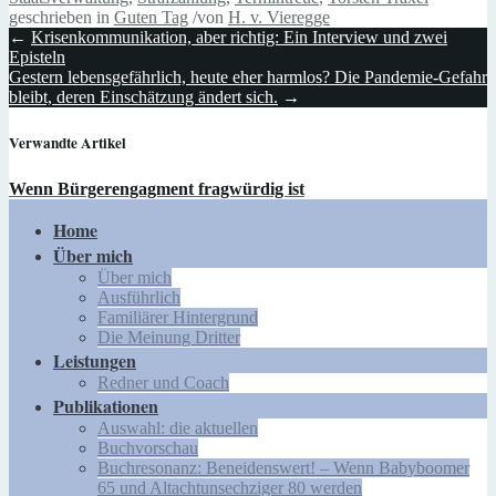
geschrieben in
Guten Tag
/
von
H. v. Vieregge
←
Krisenkommunikation, aber richtig: Ein Interview und zwei
Episteln
Gestern lebensgefährlich, heute eher harmlos? Die Pandemie-Gefahr
bleibt, deren Einschätzung ändert sich.
→
Verwandte Artikel
Wenn Bürgerengagment fragwürdig ist
Home
Über mich
Über mich
Ausführlich
Familiärer Hintergrund
Die Meinung Dritter
Leistungen
Redner und Coach
Publikationen
Auswahl: die aktuellen
Buchvorschau
Buchresonanz: Beneidenswert! – Wenn Babyboomer
65 und Altachtunsechziger 80 werden