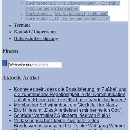
Buchresonanz: Die Glücksverwöhnten – Ein früher
Babyboomer wird erwachsen
Buchresonanz „Wo Vertrauen ist, ist Heimat“
Buchresonanz „Der Ruhestand kommt später“
Termine
Kontakt / Impressum
Datenschutzerklärung
Finden
Aktuelle Artikel
Könnte es sein, dass die Brutalisierung im Fußball und
die zunehmende Regellosigkeit in der Kommunikation
auf allen Ebenen der Gesellschaft einander bedingen?
Mombacher Schwimmbad, ein Glücksfall für Mainz
Etty Hillesum: „Das Allertiefste in mir nenne ich Gott“
Schröder Vermittler? Spinnerte Idee von Putin?
Verfassungsschutz keine Zweigstelle des
Bundesverfassungsgerichts. Danke Wolfgang Weimer