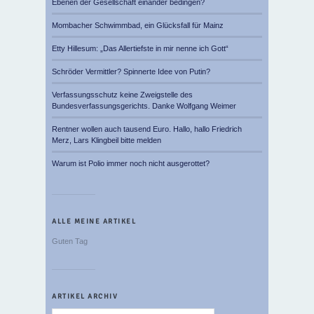
Ebenen der Gesellschaft einander bedingen?
Mombacher Schwimmbad, ein Glücksfall für Mainz
Etty Hillesum: „Das Allertiefste in mir nenne ich Gott“
Schröder Vermittler? Spinnerte Idee von Putin?
Verfassungsschutz keine Zweigstelle des
Bundesverfassungsgerichts. Danke Wolfgang Weimer
Rentner wollen auch tausend Euro. Hallo, hallo Friedrich
Merz, Lars Klingbeil bitte melden
Warum ist Polio immer noch nicht ausgerottet?
ALLE MEINE ARTIKEL
Guten Tag
ARTIKEL ARCHIV