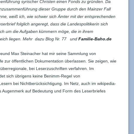
menführung syrischer Christen einen Fonds zu gründen. Da
ienzusammenführung dieser Gruppe durch den Mainzer Fall
e, weiß ich, wie schwer sich Ämter mit der entsprechenden
serbrief folglich angeregt, dass die Landespolitikerin sich
 sich um die Aufgaben kümmern möge, die in ihrem
reich liegen. Mehr dazu Blog Nr. 77 und
Familie-Baho.de
Freund Max Steinacher hat mir seine Sammlung von
fe zur öffentlichen Dokumentation überlassen. Sie zeigen, wie
überregionale, bei Leserzuschriften verfahren. Im
det sich übrigens keine Benimm-Regel von
sern bei Nichtberücksichtigung. Im Netz, auch im wikipedia-
das Augenmerk auf Bedeutung und Form des Leserbriefes