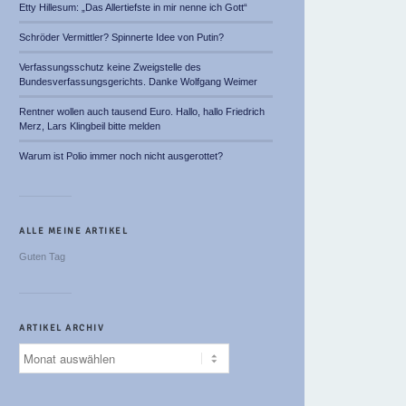
Etty Hillesum: „Das Allertiefste in mir nenne ich Gott“
Schröder Vermittler? Spinnerte Idee von Putin?
Verfassungsschutz keine Zweigstelle des
Bundesverfassungsgerichts. Danke Wolfgang Weimer
Rentner wollen auch tausend Euro. Hallo, hallo Friedrich
Merz, Lars Klingbeil bitte melden
Warum ist Polio immer noch nicht ausgerottet?
ALLE MEINE ARTIKEL
Guten Tag
ARTIKEL ARCHIV
Artikel
Archiv