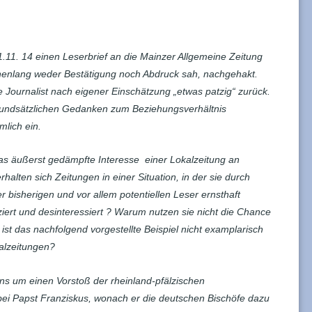
1.11. 14 einen Leserbrief an die Mainzer Allgemeine Zeitung
henlang weder Bestätigung noch Abdruck sah, nachgehakt.
e Journalist nach eigener Einschätzung „etwas patzig“ zurück.
grundsätzlichen Gedanken zum Beziehungsverhältnis
mlich ein.
das äußerst gedämpfte Interesse einer Lokalzeitung an
alten sich Zeitungen in einer Situation, in der sie durch
 bisherigen und vor allem potentiellen Leser ernsthaft
iert und desinteressiert ? Warum nutzen sie nicht die Chance
st das nachfolgend vorgestellte Beispiel nicht examplarisch
kalzeitungen?
ens um einen Vorstoß der rheinland-pfälzischen
bei Papst Franziskus, wonach er die deutschen Bischöfe dazu