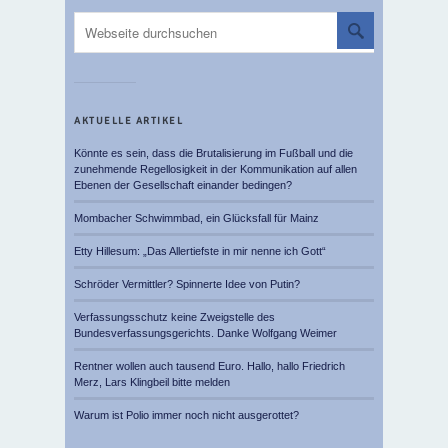
AKTUELLE ARTIKEL
Könnte es sein, dass die Brutalisierung im Fußball und die
zunehmende Regellosigkeit in der Kommunikation auf allen
Ebenen der Gesellschaft einander bedingen?
Mombacher Schwimmbad, ein Glücksfall für Mainz
Etty Hillesum: „Das Allertiefste in mir nenne ich Gott“
Schröder Vermittler? Spinnerte Idee von Putin?
Verfassungsschutz keine Zweigstelle des
Bundesverfassungsgerichts. Danke Wolfgang Weimer
Rentner wollen auch tausend Euro. Hallo, hallo Friedrich
Merz, Lars Klingbeil bitte melden
Warum ist Polio immer noch nicht ausgerottet?