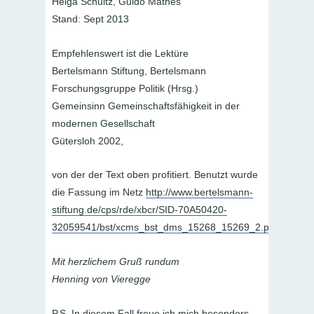
Helga Schultz, Guido Mathes
Stand: Sept 2013
Empfehlenswert ist die Lektüre
Bertelsmann Stiftung, Bertelsmann
Forschungsgruppe Politik (Hrsg.)
Gemeinsinn Gemeinschaftsfähigkeit in der
modernen Gesellschaft
Gütersloh 2002,
von der der Text oben profitiert. Benutzt wurde
die Fassung im Netz
http://www.bertelsmann-
stiftung.de/cps/rde/xbcr/SID-70A50420-
32059541/bst/xcms_bst_dms_15268_15269_2.pdf
Mit herzlichem Gruß rundum
Henning von Vieregge
P.S. In diesem Fall freue ich mich besonders