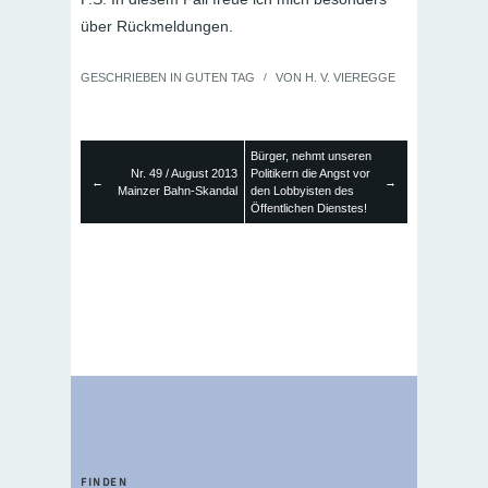
über Rückmeldungen.
GESCHRIEBEN IN
GUTEN TAG
/
VON
H. V. VIEREGGE
Bürger, nehmt unseren
Nr. 49 / August 2013
Politikern die Angst vor
←
→
Mainzer Bahn-Skandal
den Lobbyisten des
Öffentlichen Dienstes!
FINDEN