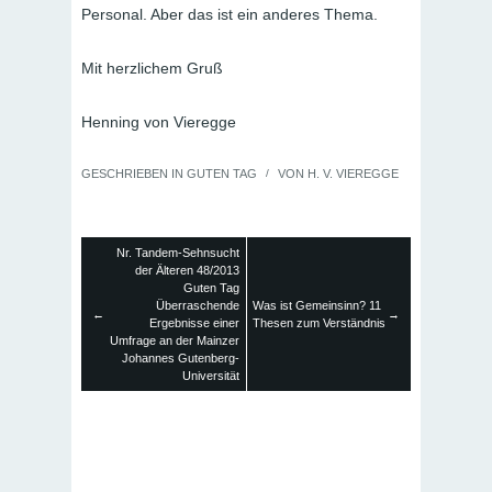
Personal. Aber das ist ein anderes Thema.
Mit herzlichem Gruß
Henning von Vieregge
GESCHRIEBEN IN
GUTEN TAG
/
VON
H. V. VIEREGGE
Nr. Tandem-Sehnsucht
der Älteren 48/2013
Guten Tag
Überraschende
Was ist Gemeinsinn? 11
←
→
Ergebnisse einer
Thesen zum Verständnis
Umfrage an der Mainzer
Johannes Gutenberg-
Universität