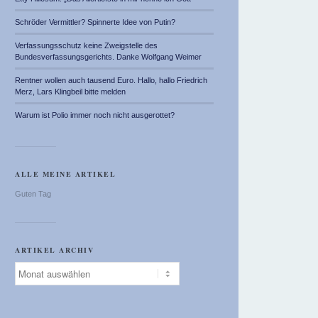
Schröder Vermittler? Spinnerte Idee von Putin?
Verfassungsschutz keine Zweigstelle des
Bundesverfassungsgerichts. Danke Wolfgang Weimer
Rentner wollen auch tausend Euro. Hallo, hallo Friedrich
Merz, Lars Klingbeil bitte melden
Warum ist Polio immer noch nicht ausgerottet?
ALLE MEINE ARTIKEL
Guten Tag
ARTIKEL ARCHIV
Artikel
Archiv