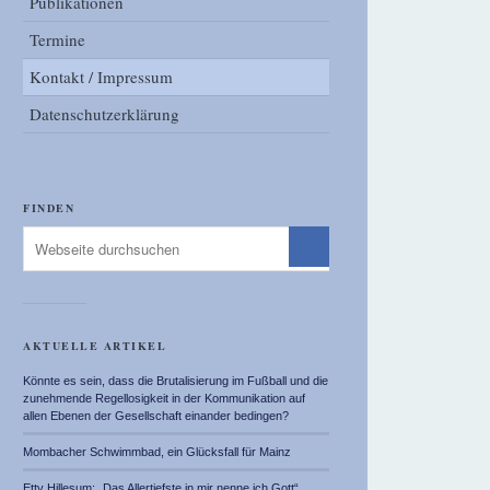
Publikationen
Termine
Kontakt / Impressum
Datenschutzerklärung
FINDEN
AKTUELLE ARTIKEL
Könnte es sein, dass die Brutalisierung im Fußball und die
zunehmende Regellosigkeit in der Kommunikation auf
allen Ebenen der Gesellschaft einander bedingen?
Mombacher Schwimmbad, ein Glücksfall für Mainz
Etty Hillesum: „Das Allertiefste in mir nenne ich Gott“