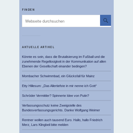
FINDEN
AKTUELLE ARTIKEL
Könnte es sein, dass die Brutalisierung im Fußball und die
zunehmende Regellosigkeit in der Kommunikation auf allen
Ebenen der Gesellschaft einander bedingen?
Mombacher Schwimmbad, ein Glücksfall für Mainz
Etty Hillesum: „Das Allertiefste in mir nenne ich Gott“
Schröder Vermittler? Spinnerte Idee von Putin?
Verfassungsschutz keine Zweigstelle des
Bundesverfassungsgerichts. Danke Wolfgang Weimer
Rentner wollen auch tausend Euro. Hallo, hallo Friedrich
Merz, Lars Klingbeil bitte melden