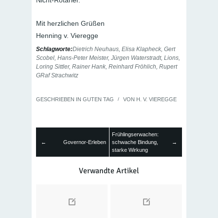
Mit herzlichen Grüßen
Henning v. Vieregge
Schlagworte:
Dietrich Neuhaus
,
Elisa Klapheck
,
Gert
Scobel
,
Hans-Peter Meister
,
Jürgen Waterstradt
,
Lions
,
Loring Sittler
,
Rainer Hank
,
Reinhard Fröhlich
,
Rupert
GRaf Strachwitz
GESCHRIEBEN IN
GUTEN TAG
/
VON
H. V. VIEREGGE
Frühlingserwachen:
←
Governor-Erleben
schwache Bindung,
→
starke Wirkung
Verwandte Artikel