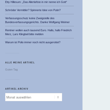
Etty Hillesum: „Das Allertiefste in mir nenne ich Gott“
Schröder Vermittler? Spinnerte Idee von Putin?
Verfassungsschutz keine Zweigstelle des
Bundesverfassungsgerichts. Danke Wolfgang Weimer
Rentner wollen auch tausend Euro. Hallo, hallo Friedrich
Merz, Lars Klingbeil bitte melden
Warum ist Polio immer noch nicht ausgerottet?
ALLE MEINE ARTIKEL
Guten Tag
ARTIKEL ARCHIV
Artikel
Archiv