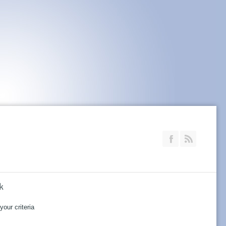
Join our Faceb
RSS
k
our criteria