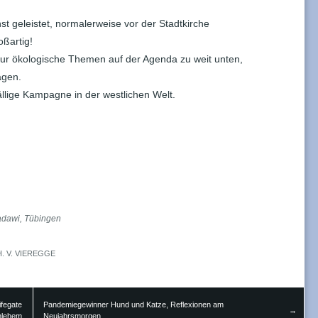
st geleistet, normalerweise vor der Stadtkirche
oßartig!
nur ökologische Themen auf der Agenda zu weit unten,
agen.
fällige Kampagne in der westlichen Welt.
adawi
,
Tübingen
H. V. VIEREGGE
ifegate
Pandemiegewinner Hund und Katze, Reflexionen am
→
hlehem
Neujahrsmorgen