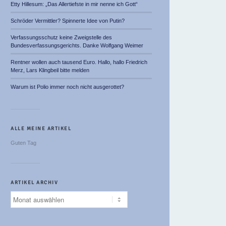
Etty Hillesum: „Das Allertiefste in mir nenne ich Gott“
Schröder Vermittler? Spinnerte Idee von Putin?
Verfassungsschutz keine Zweigstelle des
Bundesverfassungsgerichts. Danke Wolfgang Weimer
Rentner wollen auch tausend Euro. Hallo, hallo Friedrich
Merz, Lars Klingbeil bitte melden
Warum ist Polio immer noch nicht ausgerottet?
ALLE MEINE ARTIKEL
Guten Tag
ARTIKEL ARCHIV
Artikel
Archiv