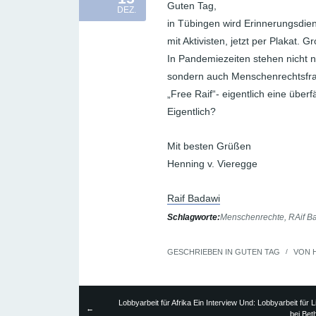
Guten Tag,
DEZ.
in Tübingen wird Erinnerungsdien
mit Aktivisten, jetzt per Plakat. Gr
In Pandemiezeiten stehen nicht 
sondern auch Menschenrechtsfr
„Free Raif“- eigentlich eine über
Eigentlich?
Mit besten Grüßen
Henning v. Vieregge
Raif Badawi
Schlagworte:
Menschenrechte
,
RAif B
GESCHRIEBEN IN
GUTEN TAG
/
VON
Lobbyarbeit für Afrika Ein Interview Und: Lobbyarbeit für L
←
bei Bet