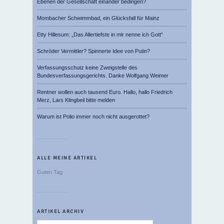
Ebenen der Gesellschaft einander bedingen?
Mombacher Schwimmbad, ein Glücksfall für Mainz
Etty Hillesum: „Das Allertiefste in mir nenne ich Gott“
Schröder Vermittler? Spinnerte Idee von Putin?
Verfassungsschutz keine Zweigstelle des
Bundesverfassungsgerichts. Danke Wolfgang Weimer
Rentner wollen auch tausend Euro. Hallo, hallo Friedrich
Merz, Lars Klingbeil bitte melden
Warum ist Polio immer noch nicht ausgerottet?
ALLE MEINE ARTIKEL
Guten Tag
ARTIKEL ARCHIV