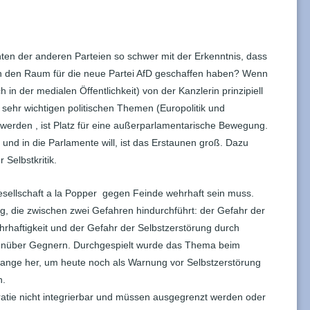
en der anderen Parteien so schwer mit der Erkenntnis, dass
eln den Raum für die neue Partei AfD geschaffen haben? Wenn
 in der medialen Öffentlichkeit) von der Kanzlerin prinzipiell
ehr wichtigen politischen Themen (Europolitik und
rt werden , ist Platz für eine außerparlamentarische Bewegung.
 und in die Parlamente will, ist das Erstaunen groß. Dazu
 Selbstkritik.
 Gesellschaft a la Popper gegen Feinde wehrhaft sein muss.
g, die zwischen zwei Gefahren hindurchführt: der Gefahr der
haftigkeit und der Gefahr der Selbstzerstörung durch
genüber Gegnern. Durchgespielt wurde das Thema beim
 lange her, um heute noch als Warnung vor Selbstzerstörung
n.
ratie nicht integrierbar und müssen ausgegrenzt werden oder