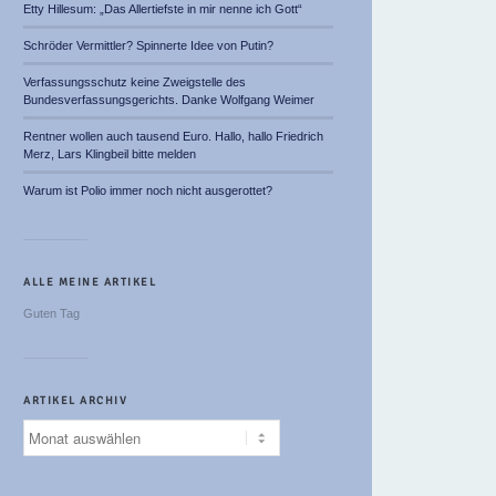
Etty Hillesum: „Das Allertiefste in mir nenne ich Gott“
Schröder Vermittler? Spinnerte Idee von Putin?
Verfassungsschutz keine Zweigstelle des
Bundesverfassungsgerichts. Danke Wolfgang Weimer
Rentner wollen auch tausend Euro. Hallo, hallo Friedrich
Merz, Lars Klingbeil bitte melden
Warum ist Polio immer noch nicht ausgerottet?
ALLE MEINE ARTIKEL
Guten Tag
ARTIKEL ARCHIV
Artikel
Archiv