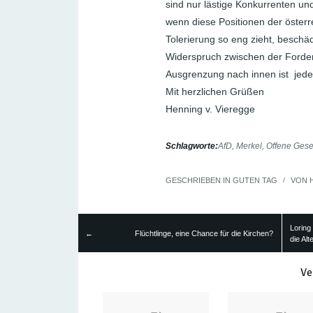
sind nur lästige Konkurrenten un
wenn diese Positionen der öster
Tolerierung so eng zieht, beschäd
Widerspruch zwischen der Forde
Ausgrenzung nach innen ist jedenf
Mit herzlichen Grüßen
Henning v. Vieregge
Schlagworte:
AfD
,
Merkel
,
Offene Gesel
GESCHRIEBEN IN
GUTEN TAG
/
VON
Loring
←
Flüchtlinge, eine Chance für die Kirchen?
die Alt
Ve