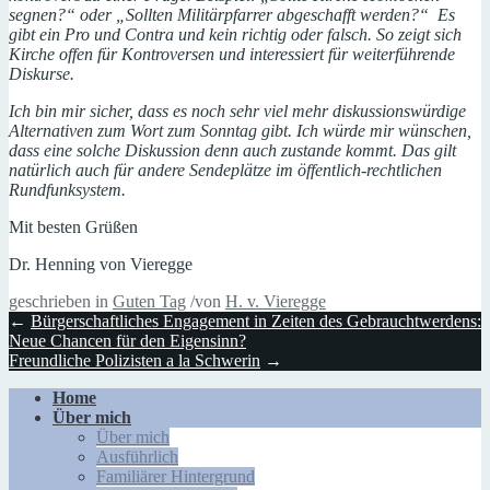
segnen?“ oder „Sollten Militärpfarrer abgeschafft werden?“ Es
gibt ein Pro und Contra und kein richtig oder falsch. So zeigt sich
Kirche offen für Kontroversen und interessiert für weiterführende
Diskurse.
Ich bin mir sicher, dass es noch sehr viel mehr diskussionswürdige
Alternativen zum Wort zum Sonntag gibt. Ich würde mir wünschen,
dass eine solche Diskussion denn auch zustande kommt. Das gilt
natürlich auch für andere Sendeplätze im öffentlich-rechtlichen
Rundfunksystem.
Mit besten Grüßen
Dr. Henning von Vieregge
geschrieben in
Guten Tag
/
von
H. v. Vieregge
←
Bürgerschaftliches Engagement in Zeiten des Gebrauchtwerdens:
Neue Chancen für den Eigensinn?
Freundliche Polizisten a la Schwerin
→
Home
Über mich
Über mich
Ausführlich
Familiärer Hintergrund