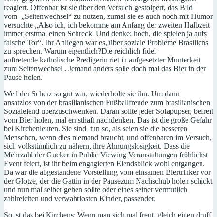
reagiert. Offenbar ist sie über den Versuch gestolpert, das Bild
vom „Seitenwechsel“ zu nutzen, zumal sie es auch noch mit Humor
versuchte „Also ich, ich bekomme am Anfang der zweiten Halbzeit
immer erstmal einen Schreck. Und denke: hoch, die spielen ja aufs
falsche Tor“. Ihr Anliegen war es, über soziale Probleme Brasiliens
zu sprechen. Warum eigentlich?Die reichlich fidel
auftretende katholische Predigerin riet in aufgesetzter Munterkeit
zum Seitenwechsel . Jemand anders solle doch mal das Bier in der
Pause holen.
Weil der Scherz so gut war, wiederholte sie ihn. Um dann
ansatzlos von der brasilianischen Fußballfreude zum brasilianischen
Sozialelend überzuschwenken. Daran sollte jeder Sofapupser, befreit
vom Bier holen, mal ernsthaft nachdenken. Das ist die große Gefahr
bei Kirchenleuten. Sie sind tun so, als seien sie die besseren
Menschen, wenn dies niemand braucht, und offenbaren im Versuch,
sich volkstümlich zu nähern, ihre Ahnungslosigkeit. Dass die
Mehrzahl der Gucker in Public Viewing Veranstaltungen fröhlichst
Event feiert, ist ihr beim engagierten Elendsblick wohl entgangen.
Da war die abgestandene Vorstellung vom einsamen Biertrinker vor
der Glotze, der die Gattin in der Pausezum Nachschub holen schickt
und nun mal selber gehen sollte oder eines seiner vermutlich
zahlreichen und verwahrlosten Kinder, passender.
So ist das bei Kirchens: Wenn man sich mal freut, gleich einen druff.