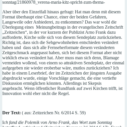
sonntag/21860978_verena-maria-kitz-spricht-zum-thema-
Aber über den Einzelfall hinaus gefragt: Hat man denn mit diesem
Format überhaupt eine Chance, einer der beiden Gefahren,
Langeweile oder Anbiederei, zu entkommen? Das war wohl die
Überlegung eines Meinungbeitrags in der evangelischen Zeitschrift
„Zeitzeichen“, in der vor kurzem der Publizist Arno Frank dazu
aufforderte, Kirche solle sich von diesem Sendeplatz zurückziehen.
Richtig ist, dass sich die Sehgewohnheiten entschieden verändert
haben und dass sich alle Fernseherformate diesem veränderten
Zeitgeschmack angepasst haben, sich bei diesem Format aber nicht
wirklich etwas verändert hat. Aber muss man sich denn, Blamage
vermeiden wollend, von einem so attraktiven Sendeplatz, der einmal
aufgegeben nie wieder eroberbar wäre, mutlos zurückziehen? Ich
habe in einem Leserbrief, der im Zeitzeichen der jüngsten Ausgabe
abgedruckt wurde, einige Vorschläge gemacht, die eine vertiefte
Diskussion ermöglichen könnten. Allerdings ist Skepsis
angebracht. Wenn öffentlicher Rundfunk auf zwei Kirchen trifft, ist
Innovation wohl eher nicht die Regel.
Der Text:
( aus: Zeitzeichen Nr. 6/2014 S. 59)
I
ch fand die Polemik von Arno Frank, das Wort zum Sonntag