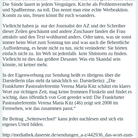
Die Sünde lauert in jedem Vergnügen. Kirche als Problemversteher
und Spaßbremse, na toll. Das nennt man eine echte Werbeaktion.
Komm zu uns, freuen könnt Ihr euch woanders.
Vielleicht haben ja nur der Journalist der AZ und der Schreiber
dieser Zeilen geschäumt und andere Zuschauer fanden die Frau
attraktiv und den Text wohltuend anders. Oder taten, was sie sonst
immer beim Wort zum Sonntag tun und was auch die flehentliche
Aufforderung, es heute nicht zu tun, nicht veränderte: Sie hörten
einfach nicht zu. Im Web ist jedenfalls kein Shitstorm zu finden.
Vielleicht ist dies das größere Desaster. Was ein Skandal sein
könnte, ist keiner mehr.
In der Eigenwerbung zur Sendung heißt es übrigens über die
Darstellerin (das steht da tatsächlich so: Darstellerin): „Die
Frankfurter Pastoralreferentin Verena Maria Kitz schätzt ein klares
Wort zur richtigen Zeit, mag keine frommen Floskeln und findet es
wichtig, dass öffentlich von Gott geredet wird: Die Frankfurter
Pastoralreferentin Verena Maria Kitz (46) zeigt seit 2008 im
Fernsehen, wie das zusammen passt.“
Ihr Beitrag „Seitenwechsel“ kann jeder nachlesen und sich ein
eigenes Urteil bilden.
http://mediathek.daserste.de/sendungen_a-z/442936_das-wort-zum-