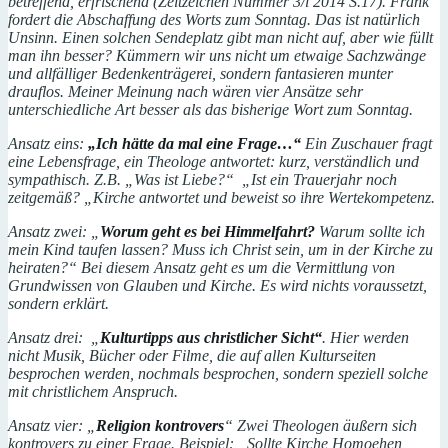
betreffend, erfrischend (Zeitzeichen Nummer 3/i 2014 S.17). Frank
fordert die Abschaffung des Worts zum Sonntag. Das ist natürlich
Unsinn. Einen solchen Sendeplatz gibt man nicht auf, aber wie füllt
man ihn besser? Kümmern wir uns nicht um etwaige Sachzwänge
und allfälliger Bedenkenträgerei, sondern fantasieren munter
drauflos. Meiner Meinung nach wären vier Ansätze sehr
unterschiedliche Art besser als das bisherige Wort zum Sonntag.
Ansatz eins:
„Ich hätte da mal eine Frage…“
Ein Zuschauer fragt
eine Lebensfrage, ein Theologe antwortet: kurz, verständlich und
sympathisch. Z.B. „Was ist Liebe?“ „Ist ein Trauerjahr noch
zeitgemäß? „Kirche antwortet und beweist so ihre Wertekompetenz.
Ansatz zwei: „
Worum geht es bei Himmelfahrt?
Warum sollte ich
mein Kind taufen lassen? Muss ich Christ sein, um in der Kirche zu
heiraten?“ Bei diesem Ansatz geht es um die Vermittlung von
Grundwissen von Glauben und Kirche. Es wird nichts voraussetzt,
sondern erklärt.
Ansatz drei: „
Kulturtipps aus christlicher Sicht“
. Hier werden
nicht Musik, Bücher oder Filme, die auf allen Kulturseiten
besprochen werden, nochmals besprochen, sondern speziell solche
mit christlichem Anspruch.
Ansatz vier: „
Religion kontrovers
“ Zwei Theologen äußern sich
kontrovers zu einer Frage. Beispiel: „Sollte Kirche Homoehen