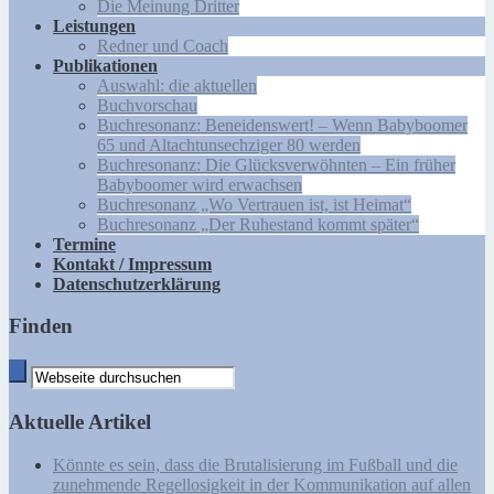
Die Meinung Dritter
Leistungen
Redner und Coach
Publikationen
Auswahl: die aktuellen
Buchvorschau
Buchresonanz: Beneidenswert! – Wenn Babyboomer
65 und Altachtunsechziger 80 werden
Buchresonanz: Die Glücksverwöhnten – Ein früher
Babyboomer wird erwachsen
Buchresonanz „Wo Vertrauen ist, ist Heimat“
Buchresonanz „Der Ruhestand kommt später“
Termine
Kontakt / Impressum
Datenschutzerklärung
Finden
Aktuelle Artikel
Könnte es sein, dass die Brutalisierung im Fußball und die
zunehmende Regellosigkeit in der Kommunikation auf allen