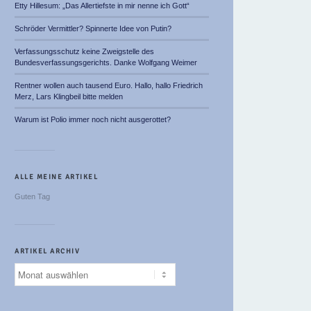
Etty Hillesum: „Das Allertiefste in mir nenne ich Gott“
Schröder Vermittler? Spinnerte Idee von Putin?
Verfassungsschutz keine Zweigstelle des
Bundesverfassungsgerichts. Danke Wolfgang Weimer
Rentner wollen auch tausend Euro. Hallo, hallo Friedrich
Merz, Lars Klingbeil bitte melden
Warum ist Polio immer noch nicht ausgerottet?
ALLE MEINE ARTIKEL
Guten Tag
ARTIKEL ARCHIV
Artikel
Archiv