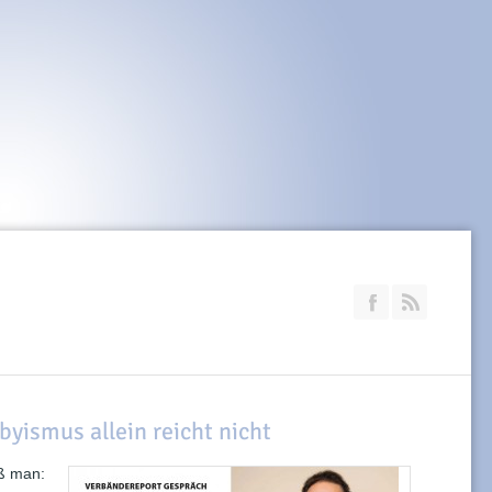
Join our Faceb
RSS
byismus allein reicht nicht
ß man: