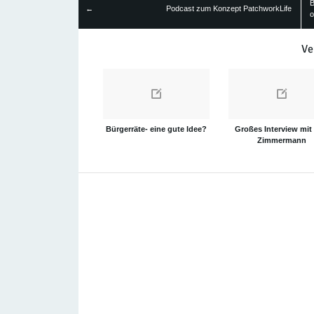
B
←
Podcast zum Konzept PatchworkLife
o
Ve
Bürgerräte- eine gute Idee?
Großes Interview mit
Zimmermann