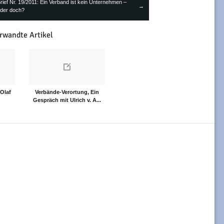
rief Nr. 19/2011: Ein Verband ist kein Unternehmen –
→
der doch?
rwandte Artikel
 Olaf
Verbände-Verortung, Ein
Gespräch mit Ulrich v. A...