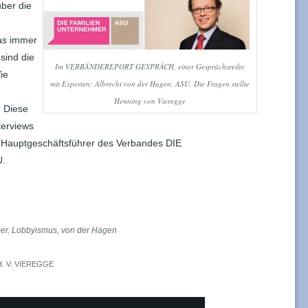
ber die
Was immer
sind die
Im VERBÄNDEREPORT GESPRÄCH, einer Gesprächsreihe
ie
mit Experten: Albrecht von der Hagen, ASU. Die Fragen stellte
Henning von Vieregge
 Diese
terviews
 Hauptgeschäftsführer des Verbandes DIE
.
er
,
Lobbyismus
,
von der Hagen
H. V. VIEREGGE