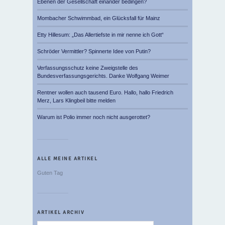
Ebenen der Gesellschaft einander bedingen?
Mombacher Schwimmbad, ein Glücksfall für Mainz
Etty Hillesum: „Das Allertiefste in mir nenne ich Gott“
Schröder Vermittler? Spinnerte Idee von Putin?
Verfassungsschutz keine Zweigstelle des
Bundesverfassungsgerichts. Danke Wolfgang Weimer
Rentner wollen auch tausend Euro. Hallo, hallo Friedrich
Merz, Lars Klingbeil bitte melden
Warum ist Polio immer noch nicht ausgerottet?
ALLE MEINE ARTIKEL
Guten Tag
ARTIKEL ARCHIV