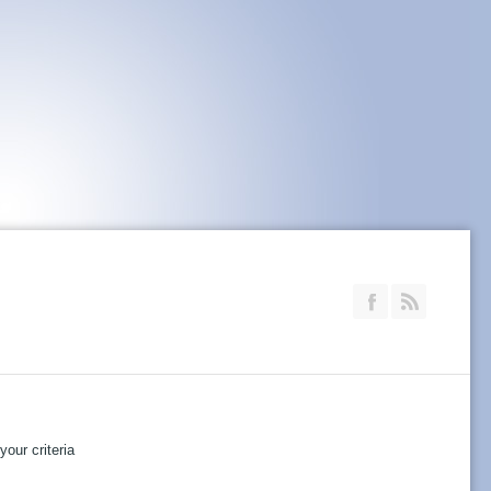
Join our Faceb
RSS
our criteria