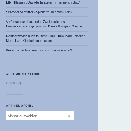
Etty Hillesum: „Das Allertiefste in mir nenne ich Gott“
Schröder Vermittler? Spinnerte Idee von Putin?
Verfassungsschutz keine Zweigstelle des
Bundesverfassungsgerichts. Danke Wolfgang Weimer
Rentner wollen auch tausend Euro. Hallo, hallo Friedrich
Merz, Lars Klingbeil bitte melden
Warum ist Polio immer noch nicht ausgerottet?
ALLE MEINE ARTIKEL
Guten Tag
ARTIKEL ARCHIV
Artikel
Archiv