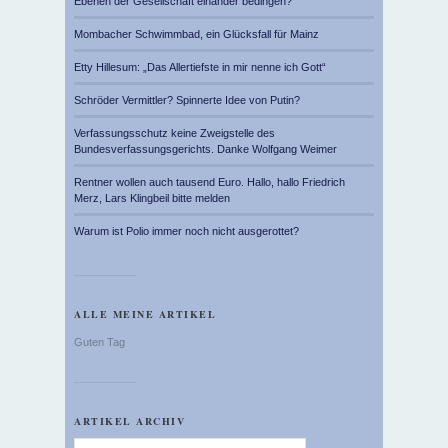
Ebenen der Gesellschaft einander bedingen?
Mombacher Schwimmbad, ein Glücksfall für Mainz
Etty Hillesum: „Das Allertiefste in mir nenne ich Gott“
Schröder Vermittler? Spinnerte Idee von Putin?
Verfassungsschutz keine Zweigstelle des
Bundesverfassungsgerichts. Danke Wolfgang Weimer
Rentner wollen auch tausend Euro. Hallo, hallo Friedrich
Merz, Lars Klingbeil bitte melden
Warum ist Polio immer noch nicht ausgerottet?
ALLE MEINE ARTIKEL
Guten Tag
ARTIKEL ARCHIV
Artikel