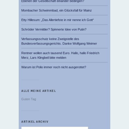
Ebenen der Gesellschaft einander bedingen?
Mombacher Schwimmbad, ein Glücksfall für Mainz
Etty Hillesum: „Das Allertiefste in mir nenne ich Gott“
Schröder Vermittler? Spinnerte Idee von Putin?
Verfassungsschutz keine Zweigstelle des
Bundesverfassungsgerichts. Danke Wolfgang Weimer
Rentner wollen auch tausend Euro. Hallo, hallo Friedrich
Merz, Lars Klingbeil bitte melden
Warum ist Polio immer noch nicht ausgerottet?
ALLE MEINE ARTIKEL
Guten Tag
ARTIKEL ARCHIV